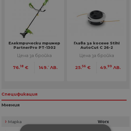
Електрически тример
Глава за косене Stihl
PartnerPro PT-1302
AutoCut C 26-2
Цена за бройка
Цена за бройка
18
-
56
99
76.
€
149.
ЛВ.
25.
€
49.
ЛВ.
Спецификация
Мнения
Марка
Worx