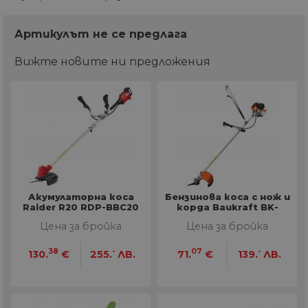
Артикулът не се предлага
Вижте новите ни предложения
Акумулаторна коса
Бензинова коса с нож и
Raider R20 RDP-BBC20
корда Baukraft BK-
GBC16-1
Цена за бройка
Цена за бройка
38
-
07
-
130.
€
255.
ЛВ.
71.
€
139.
ЛВ.