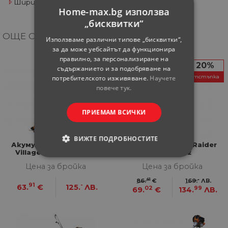
Ширина на косене
30 см
Home-max.bg използва
„бисквитки“
ОЩЕ ОТ КАТЕГОРИЯТА
Използваме различни типове „бисквитки“,
за да може уебсайтът да функционира
правилно, за персонализиране на
20%
съдържанието и за подобряване на
потребителското изживяване.
Научете
отстъпка
повече тук.
ПРИЕМАМ ВСИЧКИ
ВИЖТЕ ПОДРОБНОСТИТЕ
Акумулаторен Тример
Бензинова коса Raider
Villager BC 2320-1BCB
RD-GBC22
СТРОГО НЕОБХОДИМИ
Цена за бройка
Цена за бройка
41
-
86.
€
169.
ЛВ.
СТАТИСТИЧЕСКИ
91
-
63.
€
125.
ЛВ.
02
99
69.
€
134.
ЛВ.
МАРКЕТИНГOВИ