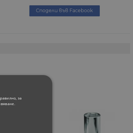
Сподели във Facebook
равилно, за
ивяване.