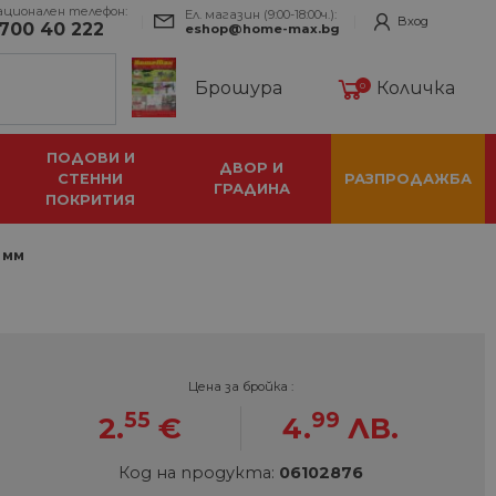
ационален телефон:
Ел. магазин (9:00-18:00ч.):
Вход
700 40 222
eshop@home-max.bg
Брошура
Количка
0
ПОДОВИ И
ДВОР И
СТЕННИ
РАЗПРОДАЖБА
ГРАДИНА
ПОКРИТИЯ
1 мм
Цена за бройка :
55
99
2.
€
4.
ЛВ.
Код на продукта:
06102876