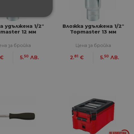
ФУНКЦИОНАЛНИ
а удължена 1/2"
Вложка удължена 1/2"
master 12 мм
Topmaster 13 мм
ена за бройка
Цена за бройка
50
81
50
€
5.
ЛВ.
2.
€
5.
ЛВ.
сифицирани
изане и управление на
между хората и ботовете.
лидни отчети за