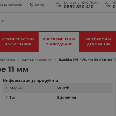
Ел. магазин (9:00-18:00ч.):
Н
и за лоялност
Магазини
0882 820 410
0
СТРОИТЕЛСТВО
ИНСТРУМЕНТИ И
ИНТЕРИОР И
И ЖЕЛЕЗАРИЯ
ОБОРУДВАНЕ
ДЕКОРАЦИЯ
едорета
Камъни за гедоре
Вложка 3/8'' Wurth Red Stripe 1
pe 11 мм
Информация за продукта
Марка
Wurth
Тип
Единични