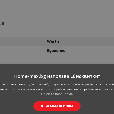
ия
Wurth
Единични
Home-max.bg използва „бисквитки“
 различни типове „бисквитки“, за да може уебсайтът да функционира п
лизиране на съдържанието и за подобряване на потребителското изж
Научете повече тук.
ПРИЕМАМ ВСИЧКИ