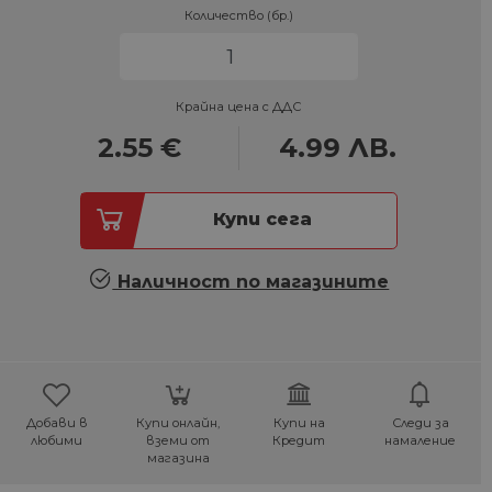
Количество (бр.)
Крайна цена с ДДС
2.55
€
4.99
ЛВ.
Купи сега
Наличност по магазините
Добави в
Купи онлайн,
Купи на
Следи за
любими
вземи от
Кредит
намаление
магазина