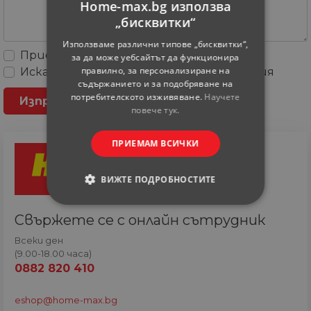
Home-max.bg използва
„бисквитки“
Използваме различни типове „бисквитки“,
Приемам
Общите условия
за да може уебсайтът да функционира
правилно, за персонализиране на
Искам да получавам рекламни съобщения
съдържанието и за подобряване на
потребителското изживяване.
Научете
повече тук.
ПРИЕМАМ ВСИЧКИ
ВИЖТЕ ПОДРОБНОСТИТЕ
СТРОГО НЕОБХОДИМИ
Свържете се с онлайн сътрудник
Всеки ден
СТАТИСТИЧЕСКИ
(9.00-18.00 часа)
0882 820 410
МАРКЕТИНГOВИ
eshop@home-max.bg
ФУНКЦИОНАЛНИ