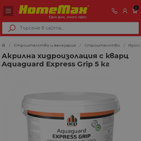
0
Строителство и железария
Строителство
Изола
Акрилна хидроизолация с кварц
Aquaguard Express Grip 5 кг