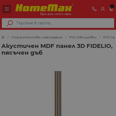
0
Строителство и железария
PVC Облицовки
PVC па
Акустичен MDF панел 3D FIDELIO,
пясъчен дъб