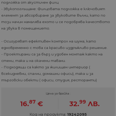
подложка от акустичен филц
- Звукопоглъщане: Филцовата подложка е ключовият
елемент за абсорбиране за звуковите вълни, като по
този начин намалява ехото и се подобрява качеството
на звука в помещението.
- Осигуряват ефективен контрол на шума, като
едновременно с това са красиво издръжливо решение.
- Проектирани са за бърз и удобен монтаж както на
стени, така и на окачени тавани.
- Подходящи са както за жилищен интериор (
всекидневни, спални, домашни офиси), така и за
търговски обекти ( офиси, студия, ресторанти)
Цена за бройка :
87
99
16.
€
32.
ЛВ.
Код на продукта:
19242095