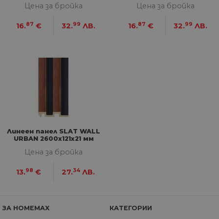
съ
Цена за бройка
Цена за бройка
по
от
87
99
87
99
ра
16.
€
32.
ЛВ.
16.
€
32.
ЛВ.
по
на
по
ка
че
пр
се 
бъ
CookieScriptConsent
1 година
Та
CookieScript
се 
www.home-
ус
max.bg
Net
за
пр
Линеен панел SLAT WALL
за 
URBAN 2600x121х21 мм
"б
по
Цена за бройка
98
34
13.
€
27.
ЛВ.
Доставчик
/
Валиден
Име
Описание
Домейн
Доставчик
Валиден
до
Име
Описание
ЗА HOMEMAX
КАТЕГОРИИ
Доставчик
/
Домейн
Валиден
до
Име
Описание
__Secure-
.youtube.com
5 месеца
/
Домейн
до