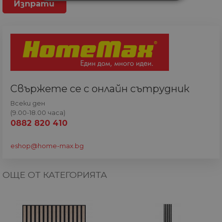
СТРОГО НЕОБХОДИМИ
СТАТИСТИЧЕСКИ
МАРКЕТИНГOВИ
ФУНКЦИОНАЛНИ
Свържете се с онлайн сътрудник
НЕКЛАСИФИЦИРАНИ
Всеки ден
(9.00-18.00 часа)
0882 820 410
Строго необходими
Статистически
eshop@home-max.bg
Маркетингoви
Функционални
Некласифицирани
ОЩЕ ОТ КАТЕГОРИЯТА
Строго необходимите бисквитки позволяват
основната функционалност на уебсайта, като
потребителско влизане и управление на
акаунта. Уебсайтът не може да се използва