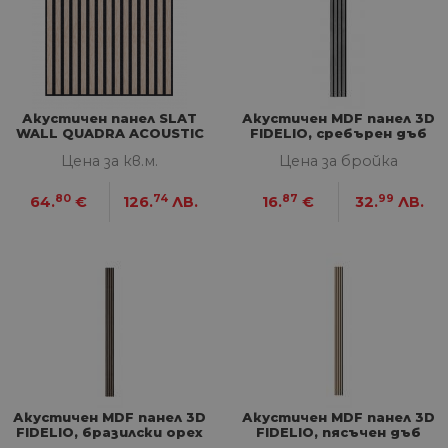
правилно без строго необходими бисквитки.
Доставчик
/
Валиден
Име
Оп
Домейн
до
__cf_bm
29
Та
Cloudflare
минути
из
Inc.
57
ра
.onesignal.com
секунди
ме
Акустичен панел SLAT
Акустичен MDF панел 3D
бот
WALL QUADRA ACOUSTIC
FIDELIO, сребърен дъб
от 
59,5x59,5 см
Цена за кв.м.
Цена за бройка
уеб
пр
от
80
74
87
99
64.
€
126.
ЛВ.
16.
€
32.
ЛВ.
из
те
G_ENABLED_IDPS
1 година
Изп
Google LLC
1 месец
вл
.www.home-
max.bg
VISITOR_PRIVACY_METADATA
5 месеца
Та
YouTube
4
из
.youtube.com
седмици
съ
съ
по
Google Privacy Policy
из
по
тя
вз
Акустичен MDF панел 3D
Акустичен MDF панел 3D
със
FIDELIO, бразилски орех
FIDELIO, пясъчен дъб
за