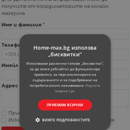
получите от координаторите на онлайн
магазина.
Име и фамилия
*
Телефон
*
Home-max.bg използва
„бисквитки“
Използваме различни типове „бисквитки“,
Имейл
*
за да може уебсайтът да функционира
правилно, за персонализиране на
съдържанието и за подобряване на
потребителското изживяване.
Научете
Адрес
повече тук.
ПРИЕМАМ ВСИЧКИ
Приемам
Общите условия
Искам да получавам рекламни съобщения
ВИЖТЕ ПОДРОБНОСТИТЕ