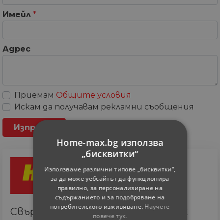
Имейл
*
Адрес
Приемам
Общите условия
Искам да получавам рекламни съобщения
Home-max.bg използва
„бисквитки“
Използваме различни типове „бисквитки“,
за да може уебсайтът да функционира
правилно, за персонализиране на
съдържанието и за подобряване на
потребителското изживяване.
Научете
Свържете се с онлайн сътрудник
повече тук.