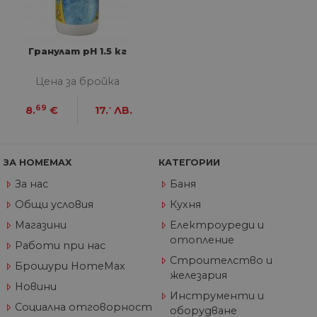
седмици
съ
съ
по
Google Privacy Policy
из
по
Гранулат pH 1.5 кг
тя
вз
със
Цена за бройка
за
съ
по
69
-
8.
€
17.
ЛВ.
от
ра
по
на
по
ЗА HOMEMAX
КАТЕГОРИИ
ка
че
За нас
Баня
пр
се 
Общи условия
Кухня
бъ
Магазини
Електроуреди и
CookieScriptConsent
1 година
Та
CookieScript
се 
www.home-
отопление
Работи при нас
ус
max.bg
Net
Строителство и
Брошури HomeMax
за
железария
пр
за 
Новини
Инструменти и
"б
по
Социална отговорност
оборудване