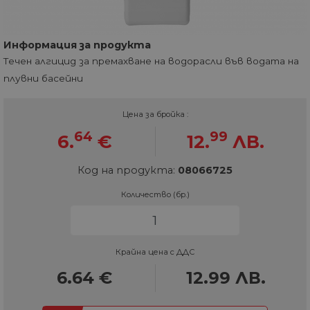
Информация за продукта
Течен алгицид за премахване на водорасли във водата на
плувни басейни
Цена за бройка :
64
99
6.
€
12.
ЛВ.
Код на продукта:
08066725
Количество (бр.)
Крайна цена с ДДС
6.64
€
12.99
ЛВ.