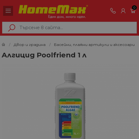
0
Двор и градина
Басейни, плажни артикули и аксесоари
Алгицид Poolfriend 1 л