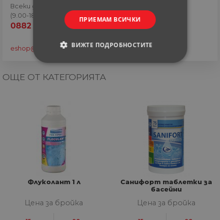
Всеки ден
(9.00-18.00 часа)
ПРИЕМАМ ВСИЧКИ
0882 820 410
ВИЖТЕ ПОДРОБНОСТИТЕ
eshop@home-max.bg
СТРОГО НЕОБХОДИМИ
ОЩЕ ОТ КАТЕГОРИЯТА
СТАТИСТИЧЕСКИ
МАРКЕТИНГOВИ
ФУНКЦИОНАЛНИ
НЕКЛАСИФИЦИРАНИ
Флуколант 1 л
Санифорт таблетки за
басейни
Цена за бройка
Цена за бройка
Строго необходими
Статистически
Маркетингoви
Функционални