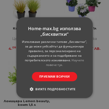
Home-max.bg използва
Карекс микс 1л
Платикодон 1л
„бисквитки“
Цена за бройка
Цена за бройка
Използваме различни типове „бисквитки“,
за да може уебсайтът да функционира
09
-
09
-
4.
€
8.
ЛВ.
4.
€
8.
ЛВ.
правилно, за персонализиране на
съдържанието и за подобряване на
потребителското изживяване.
Научете
повече тук.
ПРИЕМАМ ВСИЧКИ
ВИЖТЕ ПОДРОБНОСТИТЕ
СТРОГО НЕОБХОДИМИ
Лоницера Lemon beauty,
конт 1,5 л