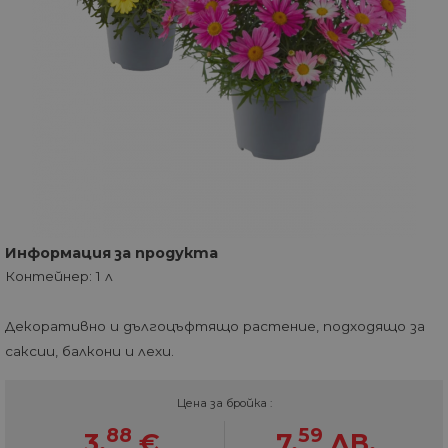
Информация за продукта
Контейнер: 1 л
Декоративно и дългоцъфтящо растение, подходящо за
саксии, балкони и лехи.
Цена за бройка :
88
59
3.
€
7.
ЛВ.