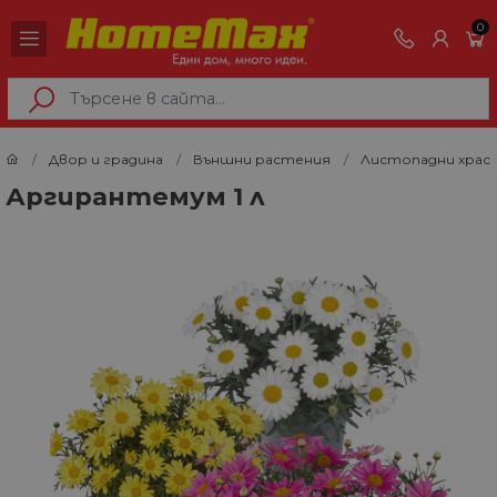
0
Двор и градина
Външни растения
Листопадни храс
Аргирантемум 1 л