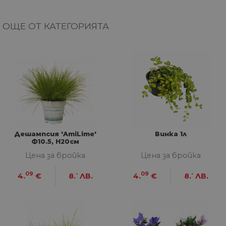
ОЩЕ ОТ КАТЕГОРИЯТА
Дешампсия 'AmiLime'
Винка 1л
Ф10.5, Н20см
Цена за бройка
Цена за бройка
09
-
09
-
4.
€
8.
ЛВ.
4.
€
8.
ЛВ.