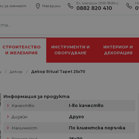
Ел. магазин (9:00-18:00ч.):
Н
и за лоялност
Магазини
0882 820 410
0
СТРОИТЕЛСТВО
ИНСТРУМЕНТИ И
ИНТЕРИОР И
И ЖЕЛЕЗАРИЯ
ОБОРУДВАНЕ
ДЕКОРАЦИЯ
и
Декор
Декор Ritual Tapet 25x70
Информация за продукта
Качество
I-во качество
Дизайн
Друго
Наличност
По клиентска поръчка