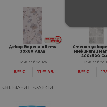
СТРОГО НЕОБХ
НЕКЛАСИФИЦИ
Декор Верена цветя
Стенна декора
30x60 Лила
Инфинити ма
200x500 Си
Цена за бройка
Цена за брой
Строго не
99
58
99
8.
€
17.
ЛВ.
8.
€
17.
Строго необходимите биск
акаунта. Уебсайтът не мож
Име
СВЪРЗАНИ ПРОДУКТИ
__cf_bm