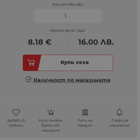
Количество (бр.)
Крайна цена с ДДС
8.18
€
16.00
ЛВ.
Купи сега
Наличност по магазините
Добави в
Купи онлайн,
Купи на
Следи за
любими
вземи от
Кредит
намаление
магазина