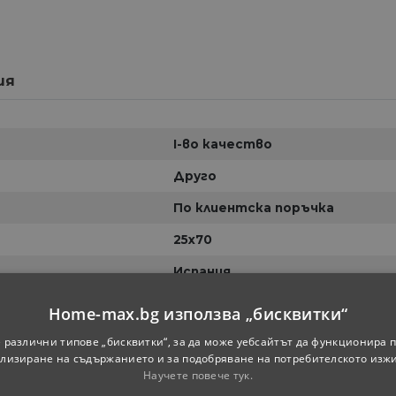
ия
I-во качество
Друго
По клиентска поръчка
25х70
Испания
Home-max.bg използва „бисквитки“
 различни типове „бисквитки“, за да може уебсайтът да функционира п
лизиране на съдържанието и за подобряване на потребителското изж
Научете повече тук.