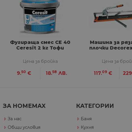
G_ENABLED_IDPS
VISITOR_PRIVACY_METAD
Google Privacy Poli
Фугираща смес CE 40
Машина за ряз
CookieScriptConsent
Ceresit 2 кг Тофи
плочки Decorex
Цена за бройка
Цена за брой
50
58
09
Име
9.
€
18.
ЛВ.
117.
€
229
Дост
Име
Име
__Secure-ROLLOUT_TOKE
/
До
До
Име
До
__utmb
GeneralAppGenSession
Goog
YSC
LLC
Go
.hom
.y
max.
ЗА HOMEMAX
КАТЕГОРИИ
VISITOR_INFO1_LIVE
Go
.y
За нас
Баня
Общи условия
Кухня
_ga_32J9YV418P
.hom
IDE
Go
max.