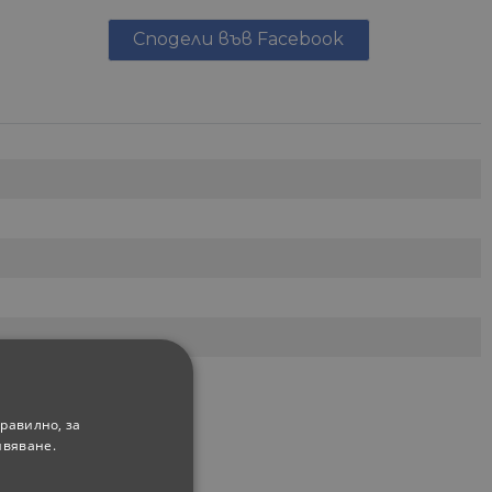
Сподели във Facebook
равилно, за
ивяване.