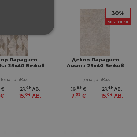
30%
30%
отстъпка
отстъпка
ФУНКЦИОНАЛНИ
ор Парадисо
Декор Парадисо
ка 25x40 Бежов
Листа 25x40 Бежов
Цена за кв.м.
Цена за кв.м.
сифицирани
49
99
49
€
21.
ЛВ.
10.
€
21.
ЛВ.
изане и управление на
04
69
04
€
15.
ЛВ.
7.
€
15.
ЛВ.
между хората и ботовете.
лидни отчети за