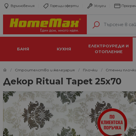
Вдъхновения
Горещи оферти
Услуги
Програм
ЕЛЕКТРОУРЕДИ И
БАНЯ
КУХНЯ
ОТОПЛЕНИЕ
Строителство и железария
Плочки
Стенни плочк
Декор Ritual Tapet 25x70