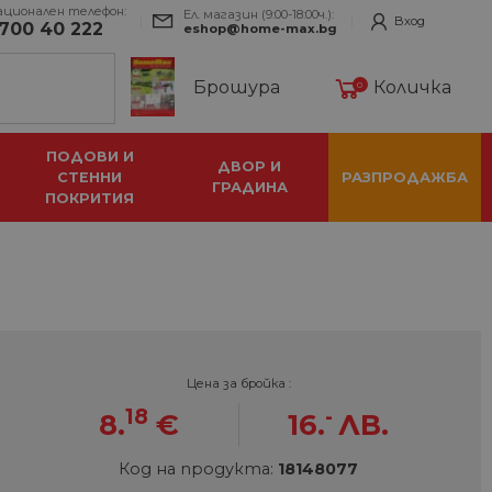
ационален телефон:
Ел. магазин (9:00-18:00ч.):
Вход
700 40 222
eshop@home-max.bg
Брошура
Количка
0
ПОДОВИ И
ДВОР И
СТЕННИ
РАЗПРОДАЖБА
ГРАДИНА
ПОКРИТИЯ
Цена за бройка :
18
-
8.
€
16.
ЛВ.
Код на продукта:
18148077