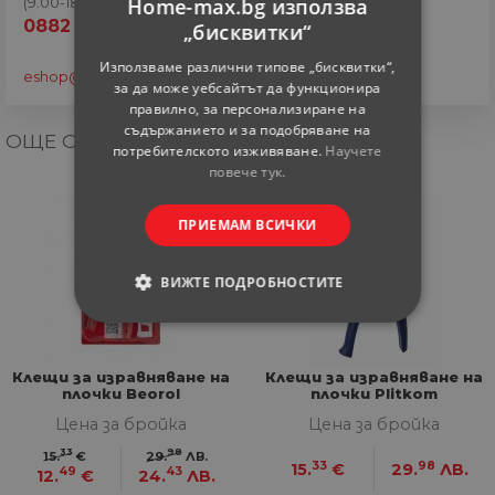
Home-max.bg използва
(9.00-18.00 часа)
0882 820 410
„бисквитки“
Използваме различни типове „бисквитки“,
eshop@home-max.bg
за да може уебсайтът да функционира
правилно, за персонализиране на
съдържанието и за подобряване на
ОЩЕ ОТ КАТЕГОРИЯТА
потребителското изживяване.
Научете
повече тук.
19%
ПРИЕМАМ ВСИЧКИ
отстъпка
ВИЖТЕ ПОДРОБНОСТИТЕ
СТРОГО НЕОБХОДИМИ
Клещи за изравняване на
Клещи за изравняване на
СТАТИСТИЧЕСКИ
плочки Beorol
плочки Plitkom
универсални
Цена за бройка
Цена за бройка
МАРКЕТИНГOВИ
33
98
15.
€
29.
ЛВ.
33
98
15.
€
29.
ЛВ.
49
43
12.
€
24.
ЛВ.
ФУНКЦИОНАЛНИ