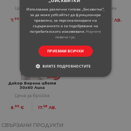
„бисквитки“
Крем 25х50
Цена за бройка
Цена за бройка
Използваме различни типове „бисквитки“,
за да може уебсайтът да функционира
99
63
18
-
7.
€
15.
ЛВ.
8.
€
16.
ЛВ.
правилно, за персонализиране на
съдържанието и за подобряване на
потребителското изживяване.
Научете
повече тук.
ПРИЕМАМ ВСИЧКИ
ВИЖТЕ ПОДРОБНОСТИТЕ
СТРОГО НЕОБХОДИМИ
Декор Верена цветя
30x60 Лила
СТАТИСТИЧЕСКИ
Цена за бройка
МАРКЕТИНГOВИ
99
58
8.
€
17.
ЛВ.
ФУНКЦИОНАЛНИ
СВЪРЗАНИ ПРОДУКТИ