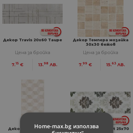
Декор Travis 20x60 Taupe
Декор Темпера мозайка
30х30 бежов
Цена за бройка
Цена за бройка
15
98
99
63
7.
€
13.
ЛВ.
7.
€
15.
ЛВ.
Home-max.bg използва
Декор Калисто ромб
Декор Ritual Tapet 25x70