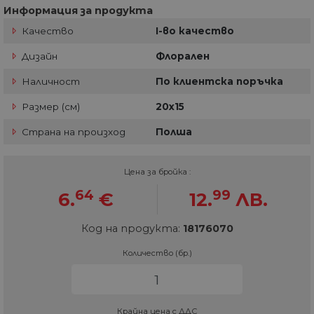
Информация за продукта
Качество
I-во качество
Дизайн
Флорален
Наличност
По клиентска поръчка
Размер (см)
20х15
Страна на произход
Полша
Цена за бройка :
64
99
6.
€
12.
ЛВ.
Код на продукта:
18176070
Количество (бр.)
Крайна цена с ДДС