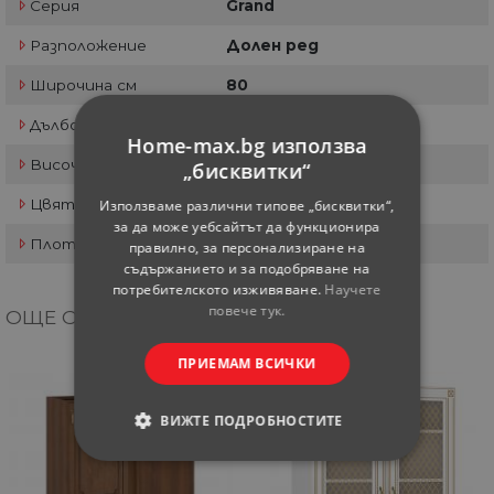
Серия
Grand
Разположение
Долен ред
Широчина см
80
Дълбочина см
44.5
Home-max.bg използва
Височина см
82
„бисквитки“
Цвят
Златен дъб патина
Използваме различни типове „бисквитки“,
за да може уебсайтът да функционира
Плот
Не
правилно, за персонализиране на
съдържанието и за подобряване на
потребителското изживяване.
Научете
повече тук.
ОЩЕ ОТ КАТЕГОРИЯТА
ПРИЕМАМ ВСИЧКИ
ВИЖТЕ ПОДРОБНОСТИТЕ
СТРОГО НЕОБХОДИМИ