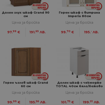
СТАТИСТИЧЕСКИ
Долен глух шкаф Grand 90
Горен шкаф с витрина
см
Imperia 80см
МАРКЕТИНГOВИ
Цена за бройка
Цена за бройка
ФУНКЦИОНАЛНИ
99
65
70
-
97.
€
191.
ЛВ.
99.
€
195.
ЛВ.
НЕКЛАСИФИЦИРАНИ
Строго необходими
Статистически
Маркетингoви
Функционални
Некласифицирани
Горен ъглов шкаф Grand
Долен шкаф с чекмедже
Строго необходимите бисквитки позволяват
60 см
TOTAL 40см бяло/бежово
основната функционалност на уебсайта, като
потребителско влизане и управление на
Цена за бройка
Цена за бройка
акаунта. Уебсайтът не може да се използва
правилно без строго необходими бисквитки.
99
56
75
01
99.
€
195.
ЛВ.
101.
€
199.
ЛВ.
Доставчик
/
Валиден