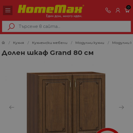
0
Кухня
Кухненски мебели
Модулни кухни
Модулни к
Долен шкаф Grand 80 см