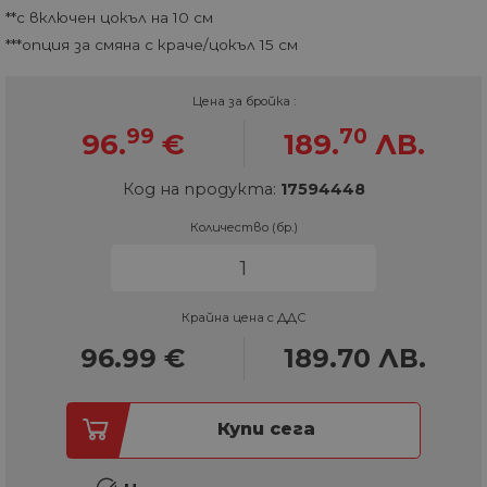
**с включен цокъл на 10 см
***опция за смяна с краче/цокъл 15 см
Цена за бройка :
99
70
96.
€
189.
ЛВ.
Код на продукта:
17594448
Количество (бр.)
Крайна цена с ДДС
96.99
€
189.70
ЛВ.
Купи сега