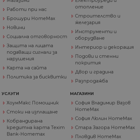
Магазини
Електроуреди и
от
ра
отопление
Работи при нас
по
на
Строителство и
Брошури HomeMax
по
железария
ка
Новини
че
Инструменти и
пр
Социална отговорност
се 
оборудване
бъ
Защита на лицата
Интериор и декорация
CookieScriptConsent
1 година
Та
CookieScript
подаващи сигнали за
се 
www.home-
Подови и стенни
нарушения
ус
max.bg
покрития
Net
Карта на сайта
за
Двор и градина
пр
за 
Политика за бисквитки
Разпродажба
"б
по
УСЛУГИ
МАГАЗИНИ
ХоумМакс Помощник
София Владимир Вазов
HomeMax
Стоки на изплащане
Доставчик
/
Валиден
Име
Описание
София Люлин HomeMax
Домейн
Доставчик
Валиден
до
Кобрандирана
Име
Описание
Доставчик
/
Домейн
Валиден
до
Име
Описание
кредитна карта Texim
Стара Загора HomeMax
__Secure-
.youtube.com
5 месеца
/
Домейн
до
ROLLOUT_TOKEN
4
GeneralAppGenSession
.home-
4
Тази
Bank-Homemax
Пловдив HomeMax
седмици
max.bg
седмици
бисквитка с
__utmb
29
Това е една от
Google
Доставчик
/
Валиден