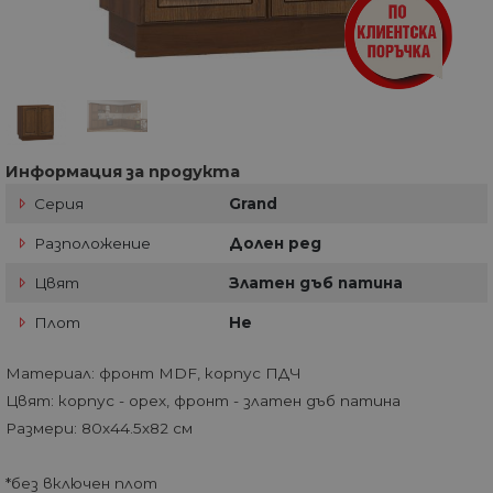
Информация за продукта
Серия
Grand
Разположение
Долен ред
Цвят
Златен дъб патина
Плот
Не
Материал: фронт MDF, корпус ПДЧ
Цвят: корпус - орех, фронт - златен дъб патина
Размери: 80х44.5х82 см
*без включен плот