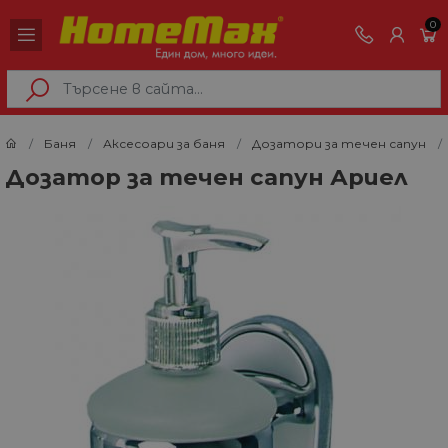
0
Баня
Аксесоари за баня
Дозатори за течен сапун
Дозатор за течен сапун Ариел