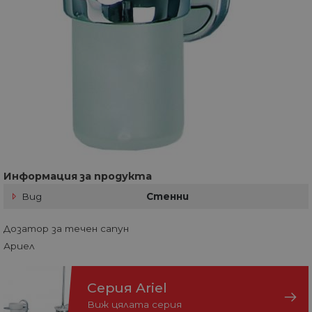
Информация за продукта
Вид
Стенни
Дозатор за течен сапун
Ариел
Серия Ariel
Виж цялата серия