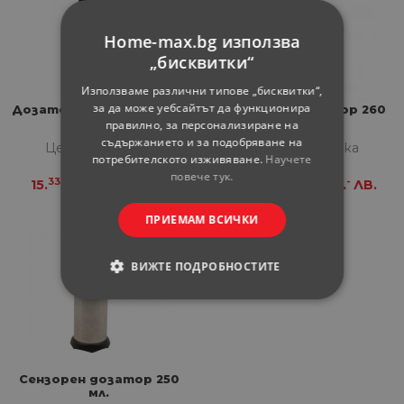
Home-max.bg използва
„бисквитки“
Използваме различни типове „бисквитки“,
за да може уебсайтът да функционира
Дозатор за течен сапун
Сензорен дозатор 260
ISSA
мл.
правилно, за персонализиране на
съдържанието и за подобряване на
Цена за бройка
Цена за бройка
потребителското изживяване.
Научете
повече тук.
33
98
36
-
15.
€
29.
ЛВ.
16.
€
32.
ЛВ.
ПРИЕМАМ ВСИЧКИ
ВИЖТЕ ПОДРОБНОСТИТЕ
СТРОГО НЕОБХОДИМИ
СТАТИСТИЧЕСКИ
Сензорен дозатор 250
МАРКЕТИНГOВИ
мл.