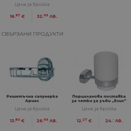
Цена за бройка
ФУНКЦИОНАЛНИ
87
99
16.
€
32.
ЛВ.
НЕКЛАСИФИЦИРАНИ
СВЪРЗАНИ ПРОДУКТИ
Строго необходими
Статистически
Маркетингoви
Функционални
Некласифицирани
Строго необходимите бисквитки позволяват
основната функционалност на уебсайта, като
потребителско влизане и управление на
акаунта. Уебсайтът не може да се използва
Решетъчна сапунерка
Порцеланова поставка
правилно без строго необходими бисквитки.
Ариел
за четки за зъби „Елис“
Доставчик
/
Валиден
Име
Оп
Цена за бройка
Цена за бройка
Домейн
до
__cf_bm
29
Та
Cloudflare
80
99
27
-
13.
€
26.
ЛВ.
12.
€
24.
ЛВ.
минути
из
Inc.
57
ра
.onesignal.com