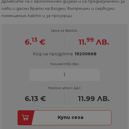
Дръжките са с ергономичен дизайн и са предназначени за
леви и десни врати на входни, вътрешни и сервизни
помещения, както и за прозорци.
Цена за бройка :
13
99
6.
€
11.
ЛВ.
Код на продукта:
19200668
Количество (бр.)
Крайна цена с ДДС
6.13
€
11.99
ЛВ.
Купи сега