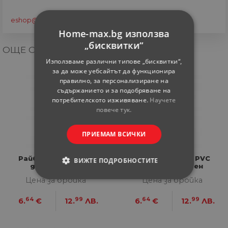
eshop@home-max.bg
Home-max.bg използва
„бисквитки“
ОЩЕ ОТ КАТЕГОРИЯТА
Използваме различни типове „бисквитки“,
за да може уебсайтът да функционира
правилно, за персонализиране на
съдържанието и за подобряване на
потребителското изживяване.
Научете
повече тук.
ПРИЕМАМ ВСИЧКИ
Райбер за Ал и PVC
Райбер за Ал и PVC
ВИЖТЕ ПОДРОБНОСТИТЕ
дограма, бял
дограма, черен
Цена за бройка
Цена за бройка
СТРОГО НЕОБХОДИМИ
64
99
64
99
6.
€
12.
ЛВ.
6.
€
12.
ЛВ.
СТАТИСТИЧЕСКИ