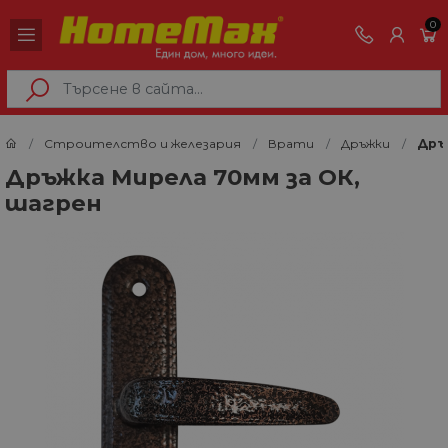
0
Строителство и железария
Врати
Дръжки
Дръ
Дръжка Мирела 70мм за ОК,
шагрен