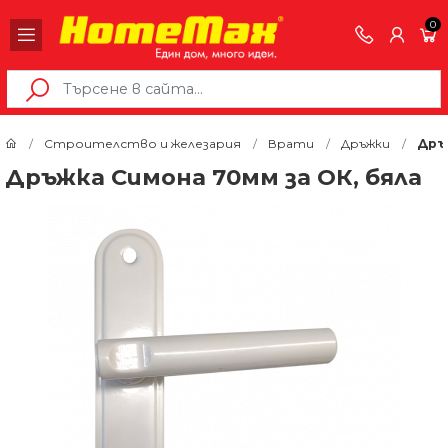
0
Строителство и железария
Врати
Дръжки
Дръж
Дръжка Симона 70мм за ОК, бяла