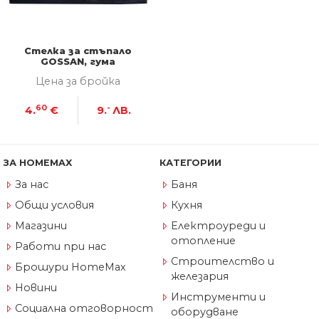
Стелка за стъпало
GOSSAN, гума
Цена за бройка
60
-
4.
€
9.
ЛВ.
ЗА HOMEMAX
КАТЕГОРИИ
За нас
Баня
Общи условия
Кухня
Магазини
Електроуреди и
отопление
Работи при нас
Строителство и
Брошури HomeMax
железария
Новини
Инструменти и
Социална отговорност
оборудване