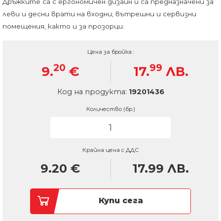
Дръжките са с ергономичен дизайн и са предназначени за
леви и десни врати на входни, вътрешни и сервизни
помещения, както и за прозорци.
Цена за бройка :
20
99
9.
€
17.
ЛВ.
Код на продукта:
19201436
Количество (бр.)
Крайна цена с ДДС
9.20
€
17.99
ЛВ.
Купи сега