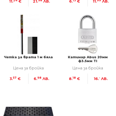
24
98
13
99
11.
€
21.
ЛВ.
6.
€
11.
ЛВ.
Четка за врата 1 м бяла
Катинар Abus 20мм
ф3.5мм TI
Цена за бройка
Цена за бройка
57
98
18
-
3.
€
6.
ЛВ.
8.
€
16.
ЛВ.