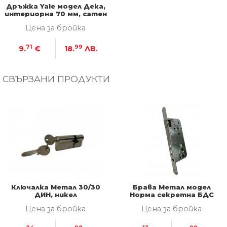
Дръжка Yale модел Дека,
интериорна 70 мм, сатен
- никел
Цена за бройка
71
99
9.
€
18.
ЛВ.
СВЪРЗАНИ ПРОДУКТИ
Ключалка Метал 30/30
Брава Метал модел
ДИН, никел
Норма секретна БДС
90мм
Цена за бройка
Цена за бройка