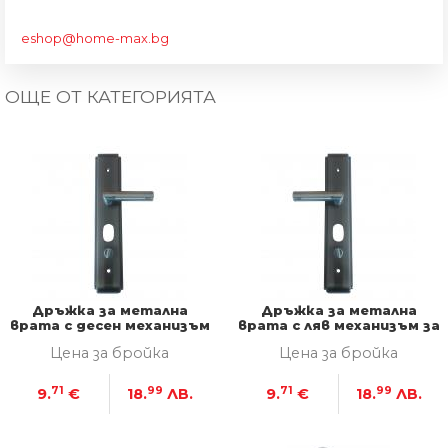
eshop@home-max.bg
ОЩЕ ОТ КАТЕГОРИЯТА
Дръжка за метална
Дръжка за метална
врата с десен механизъм
врата с ляв механизъм за
за монтаж
монтаж
Цена за бройка
Цена за бройка
71
99
71
99
9.
€
18.
ЛВ.
9.
€
18.
ЛВ.