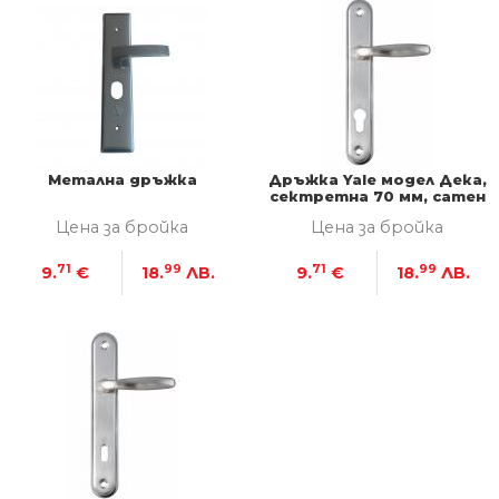
Метална дръжка
Дръжка Yale модел Дека,
сектретна 70 мм, сатен
- никел
Цена за бройка
Цена за бройка
71
99
71
99
9.
€
18.
ЛВ.
9.
€
18.
ЛВ.