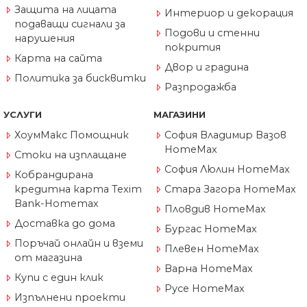
Защита на лицата
Интериор и декорация
подаващи сигнали за
Подови и стенни
нарушения
покрития
Карта на сайта
Двор и градина
Политика за бисквитки
Разпродажба
УСЛУГИ
МАГАЗИНИ
ХоумМакс Помощник
София Владимир Вазов
HomeMax
Стоки на изплащане
София Люлин HomeMax
Кобрандирана
кредитна карта Texim
Стара Загора HomeMax
Bank-Homemax
Пловдив HomeMax
Доставка до дома
Бургас HomeMax
Поръчай онлайн и вземи
Плевен HomeMax
от магазина
Варна HomeMax
Купи с един клик
Русе HomeMax
Изпълнени проекти