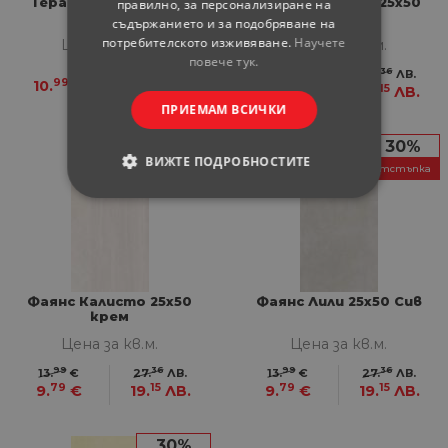
Теракот Muro Pietra
Фаянс Калисто 25х50
правилно, за персонализиране на
30x60
бежов
съдържанието и за подобряване на
потребителското изживяване.
Научете
Цена за кв.м.
Цена за кв.м.
повече тук.
99
36
13.
€
27.
ЛВ.
99
49
10.
€
21.
ЛВ.
79
15
9.
€
19.
ЛВ.
ПРИЕМАМ ВСИЧКИ
30%
30%
ВИЖТЕ ПОДРОБНОСТИТЕ
отстъпка
отстъпка
СТРОГО НЕОБХОДИМИ
СТАТИСТИЧЕСКИ
МАРКЕТИНГOВИ
Фаянс Калисто 25х50
Фаянс Лили 25x50 Сив
крем
Цена за кв.м.
Цена за кв.м.
ФУНКЦИОНАЛНИ
99
36
99
36
13.
€
27.
ЛВ.
13.
€
27.
ЛВ.
79
15
79
15
9.
€
19.
ЛВ.
9.
€
19.
ЛВ.
НЕКЛАСИФИЦИРАНИ
30%