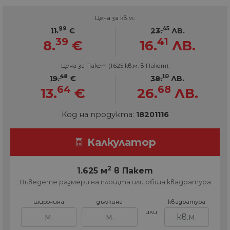
Цена за кв.м.:
99
45
11.
€
23.
ЛВ.
39
41
8.
€
16.
ЛВ.
Цена за Пакет (1.625 кв.м. в Пакет):
48
10
19.
€
38.
ЛВ.
64
68
13.
€
26.
ЛВ.
Код на продукта:
18201116
Калкулатор
2
1.625 м
в Пакет
Въведете размери на площта или обща квадратура
широчина
дължина
квадратура
или