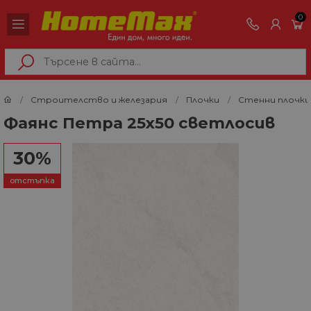
0
Строителство и железария
Плочки
Стенни плочки
Фаянс Петра 25х50 светлосив
30%
отстъпка