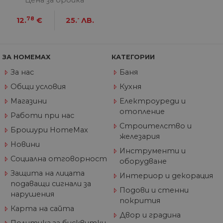
Цена за бройка
уеб
пр
от
78
-
12.
€
25.
ЛВ.
из
те
G_ENABLED_IDPS
1 година
Изп
Google LLC
1 месец
вл
.www.home-
ЗА HOMEMAX
КАТЕГОРИИ
max.bg
За нас
Баня
VISITOR_PRIVACY_METADATA
5 месеца
Та
YouTube
4
из
.youtube.com
Общи условия
Кухня
седмици
съ
съ
Магазини
Електроуреди и
по
Google Privacy Policy
из
отопление
Работи при нас
по
тя
Строителство и
Брошури HomeMax
вз
железария
със
за
Новини
Инструменти и
съ
по
Социална отговорност
оборудване
от
ра
Защита на лицата
Интериор и декорация
по
подаващи сигнали за
на
Подови и стенни
по
нарушения
ка
покрития
че
Карта на сайта
пр
Двор и градина
се 
Политика за бисквитки