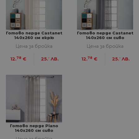
НЕКЛАСИФИЦИРАНИ
Готово перде Castanet
Готово перде Castanet
140х260 см екрю
140х260 см сиво
Строго необходими
Статистически
Цена за бройка
Цена за бройка
Маркетингoви
Функционални
78
-
78
-
12.
€
25.
ЛВ.
12.
€
25.
ЛВ.
Некласифицирани
Строго необходимите бисквитки позволяват
основната функционалност на уебсайта, като
потребителско влизане и управление на
акаунта. Уебсайтът не може да се използва
правилно без строго необходими бисквитки.
Доставчик
/
Валиден
Име
Оп
Домейн
до
__cf_bm
29
Та
Cloudflare
минути
из
Inc.
57
ра
.onesignal.com
Готово перде Piano
секунди
ме
140х260 см сиво
бот
от 