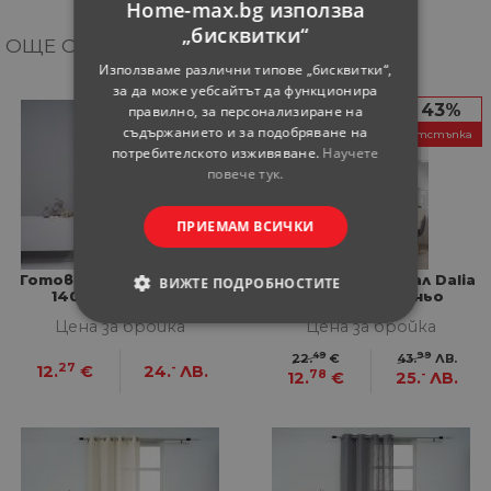
Home-max.bg използва
„бисквитки“
ОЩЕ ОТ КАТЕГОРИЯТА
Използваме различни типове „бисквитки“,
за да може уебсайтът да функционира
43%
правилно, за персонализиране на
съдържанието и за подобряване на
отстъпка
потребителското изживяване.
Научете
повече тук.
ПРИЕМАМ ВСИЧКИ
Готово перде Velissaria
Готово перде воал Dalia
ВИЖТЕ ПОДРОБНОСТИТЕ
140x270 бежово
140x260 см синьо
Цена за бройка
Цена за бройка
СТРОГО НЕОБХОДИМИ
49
99
22.
€
43.
ЛВ.
27
-
12.
€
24.
ЛВ.
78
-
12.
€
25.
ЛВ.
СТАТИСТИЧЕСКИ
МАРКЕТИНГOВИ
ФУНКЦИОНАЛНИ