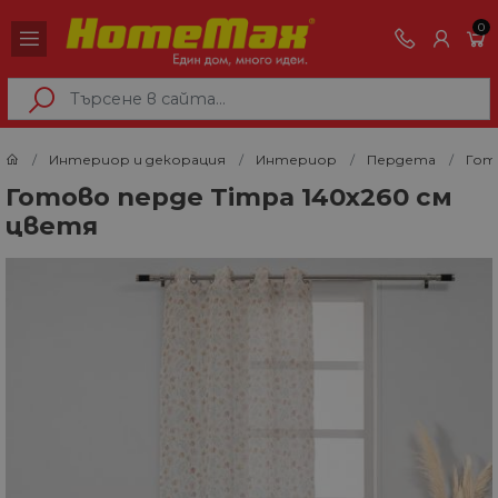
0
Интериор и декорация
Интериор
Пердета
Гот
Готово перде Timpa 140х260 см
цветя