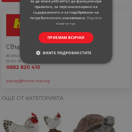
за да може уебсайтът да функционира
правилно, за персонализиране на
съдържанието и за подобряване на
потребителското изживяване.
Научете
повече тук.
ПРИЕМАМ ВСИЧКИ
Свържете се с онлайн сътрудник
ВИЖТЕ ПОДРОБНОСТИТЕ
Всеки ден
(9.00-18.00 часа)
СТРОГО НЕОБХОДИМИ
0882 820 410
СТАТИСТИЧЕСКИ
eshop@home-max.bg
МАРКЕТИНГOВИ
ОЩЕ ОТ КАТЕГОРИЯТА
ФУНКЦИОНАЛНИ
НЕКЛАСИФИЦИРАНИ