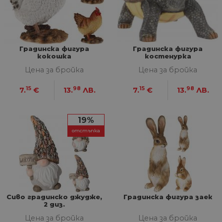
Строго необходими
Статистически
Маркетингoви
Функционални
Градинска фигура
Градинска фигура
кокошка
костенурка
Некласифицирани
Цена за бройка
Цена за бройка
Строго необходимите бисквитки позволяват
основната функционалност на уебсайта, като
15
98
15
98
7.
€
13.
ЛВ.
7.
€
13.
ЛВ.
потребителско влизане и управление на
акаунта. Уебсайтът не може да се използва
правилно без строго необходими бисквитки.
19%
Доставчик
/
Валиден
Име
Оп
Домейн
до
отстъпка
__cf_bm
29
Та
Cloudflare
минути
из
Inc.
57
ра
.onesignal.com
секунди
ме
бот
от 
уеб
пр
Сиво градинско джудже,
Градинска фигура заек
от
2 диз.
из
те
Цена за бройка
Цена за бройка