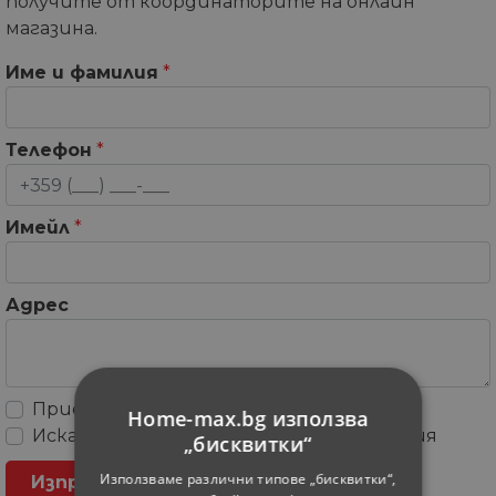
получите от координаторите на онлайн
магазина.
Име и фамилия
*
Телефон
*
Имейл
*
Адрес
Приемам
Общите условия
Home-max.bg използва
Искам да получавам рекламни съобщения
„бисквитки“
Използваме различни типове „бисквитки“,