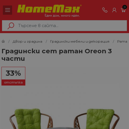
0
Двор и градина
Градински мебели и декорация
Ратан
Градински сет ратан Oreon 3
части
33%
отстъпка