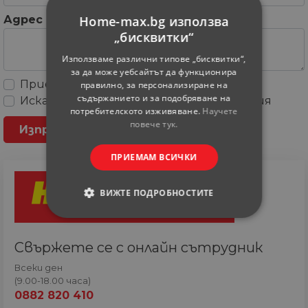
Home-max.bg използва
Адрес
„бисквитки“
Използваме различни типове „бисквитки“,
за да може уебсайтът да функционира
Приемам
Общите условия
правилно, за персонализиране на
съдържанието и за подобряване на
Искам да получавам рекламни съобщения
потребителското изживяване.
Научете
повече тук.
ПРИЕМАМ ВСИЧКИ
ВИЖТЕ ПОДРОБНОСТИТЕ
СТРОГО НЕОБХОДИМИ
Свържете се с онлайн сътрудник
СТАТИСТИЧЕСКИ
Всеки ден
(9.00-18.00 часа)
МАРКЕТИНГOВИ
0882 820 410