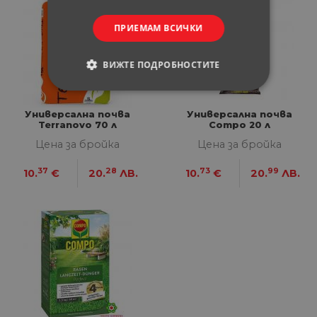
ПРИЕМАМ ВСИЧКИ
ВИЖТЕ ПОДРОБНОСТИТЕ
СТРОГО НЕОБХОДИМИ
Универсална почва
Универсална почва
Terranovo 70 л
Compo 20 л
СТАТИСТИЧЕСКИ
Цена за бройка
Цена за бройка
МАРКЕТИНГOВИ
37
28
73
99
10.
€
20.
ЛВ.
10.
€
20.
ЛВ.
ФУНКЦИОНАЛНИ
НЕКЛАСИФИЦИРАНИ
Строго необходими
Статистически
Маркетингoви
Функционални