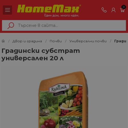
0
Двор и градина
Почви
Универсални почви
Градин
Градински субстрат
универсален 20 л