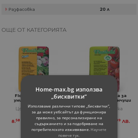
Разфасовка
20 л
ОЩЕ ОТ КАТЕГОРИЯТА
Home-max.bg използва
„бисквитки“
Florabella почва
Florabella почва за
универсална 40л
растения и зеленчуци
40л
Използваме различни типове „бисквитки“,
Цена за бройка
Цена за бройка
за да може уебсайтът да функционира
правилно, за персонализиране на
58
78
20
99
8.
€
16.
ЛВ.
9.
€
17.
ЛВ.
съдържанието и за подобряване на
потребителското изживяване.
Научете
повече тук.