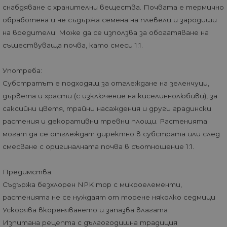
снабдяване с хранителни вещества. Почвата е термично
обработена и не съдържа семена на плевели и зародиши
на вредители. Може да се използва за обогатяване на
съществуваща почва, като смеси 1:1.
Употреба:
Субстратът е подходящ за отглеждане на зеленчуци,
дървета и храсти (с изключение на киселиннолюбиви), за
саксийни цветя, трайни насаждения и други градински
растения и декоративни тревни площи. Растенията
могат да се отглеждат директно в субстрата или след
смесване с оригиналната почва в съотношение 1:1.
Предимства:
Съдържа безхлорен NPK тор с микроелементи,
растенията не се нуждаят от торене няколко седмици
Ускорява вкореняването и запазва влагата
Изпитана рецепта с дългогодишна традиция