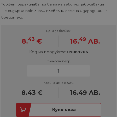
Торфът ограничава появата на гъбични заболявания
Не съдържа покълнали плевелни семена и зародиши на
вредители
Цена за бройка :
43
49
8.
€
16.
ЛВ.
Код на продукта:
09069206
Количество (бр.)
Крайна цена с ДДС
8.43
€
16.49
ЛВ.
Купи сега