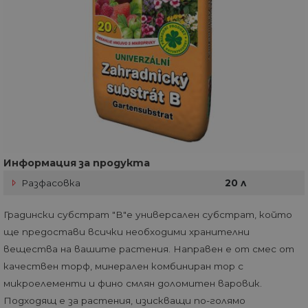
Информация за продукта
Разфасовка
20 л
Градински субстрат "B"е универсален субстрат, който
ще предостави всички необходими хранителни
вещества на вашите растения. Направен е от смес от
качествен торф, минерален комбиниран тор с
микроелементи и фино смлян доломитен варовик.
Подходящ е за растения, изискващи по-голямо