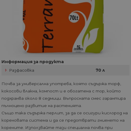
Информация за продукта
Разфасовка
70 л
Почва за универсална употреба, която съдържа торф,
кокосови влакна, компост и е обогатена с тор, който
подхранва около 8 седмици. Въпросната смес гарантира
пълноцено развитие на растенията.
Също така съдържа перлит, за да се осигури кислород на
кореновата система и да се предотврати гниенето на
корените. Използвайте тази специална почва при