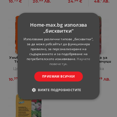
73
99
54
-
10.
€
20.
ЛВ.
24.
€
48.
ЛВ.
Home-max.bg използва
„бисквитки“
Използваме различни типове „бисквитки“,
за да може уебсайтът да функционира
правилно, за персонализиране на
съдържанието и за подобряване на
Универсална почва
Florabella почва за
потребителското изживяване.
Научете
Terranovo 70 л
растения и зеленчуци
повече тук.
40л
Цена за бройка
Цена за бройка
ПРИЕМАМ ВСИЧКИ
37
28
20
99
10.
€
20.
ЛВ.
9.
€
17.
ЛВ.
ВИЖТЕ ПОДРОБНОСТИТЕ
СТРОГО НЕОБХОДИМИ
СТАТИСТИЧЕСКИ