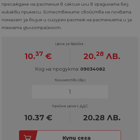
пресаждане на растения в саксия или в градината без
никакви примеси. Естествените свойства на почвата
помагат за бъзия и сигурен растеж на растенията и за
тяхната дълготрайност.
Цена за бройка :
37
28
10.
€
20.
ЛВ.
Код на продукта:
09034082
Количество (бр.)
Крайна цена с ДДС
10.37
€
20.28
ЛВ.
Купи сега