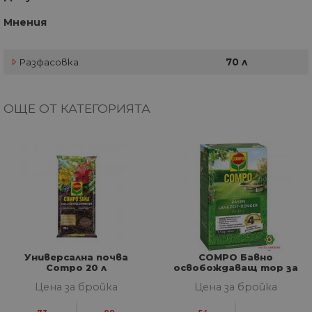
Мнения
Разфасовка
70 л
ОЩЕ ОТ КАТЕГОРИЯТА
Универсална почва
COMPO Бавно
Compo 20 л
освобождаващ тор за
тревни площи Perfect 1,5
Цена за бройка
Цена за бройка
kg за 60 m2