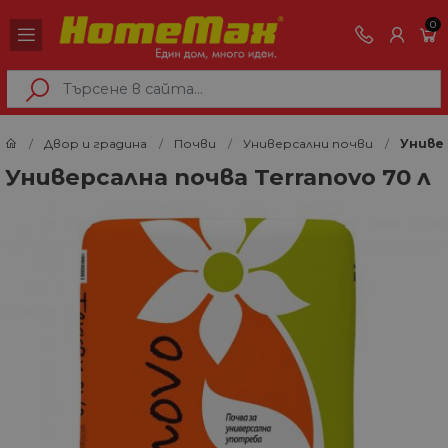
0
Двор и градина
Почви
Универсални почви
Универ
Универсална почва Terranovo 70 л