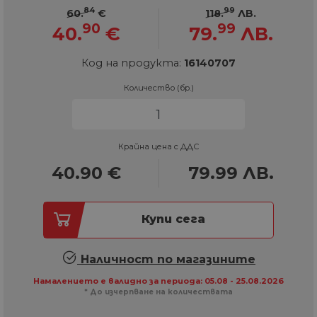
84
99
60.
€
118.
ЛВ.
90
99
40.
€
79.
ЛВ.
Код на продукта:
16140707
Количество (бр.)
Крайна цена с ДДС
40.90
€
79.99
ЛВ.
Купи сега
Наличност по магазините
Намалението е валидно за периода: 05.08 - 25.08.2026
* До изчерпване на количествата