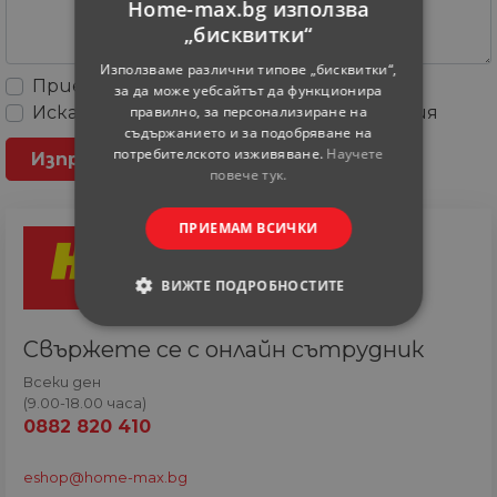
Home-max.bg използва
„бисквитки“
Използваме различни типове „бисквитки“,
Приемам
Общите условия
за да може уебсайтът да функционира
правилно, за персонализиране на
Искам да получавам рекламни съобщения
съдържанието и за подобряване на
потребителското изживяване.
Научете
повече тук.
ПРИЕМАМ ВСИЧКИ
ВИЖТЕ ПОДРОБНОСТИТЕ
СТРОГО НЕОБХОДИМИ
Свържете се с онлайн сътрудник
Всеки ден
СТАТИСТИЧЕСКИ
(9.00-18.00 часа)
0882 820 410
МАРКЕТИНГOВИ
eshop@home-max.bg
ФУНКЦИОНАЛНИ