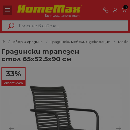
0
Двор и градина
Градински мебели и декорация
Мебел
Градински трапезен
стол 65x52.5x90 см
33%
отстъпка