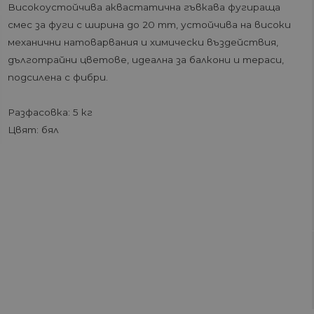
Високоустойчива аквастатична гъвкава фугираща
смес за фуги с ширина до 20 mm, устойчива на високи
механични натоварвания и химически въздействия,
дълготрайни цветове, идеална за балкони и тераси,
подсилена с фибри.
Разфасовка: 5 кг
Цвят: бял