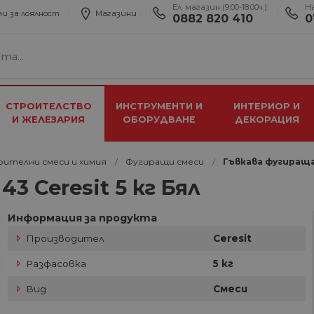
Ел. магазин (9:00-18:00ч.):
Н
и за лоялност
Магазини
0882 820 410
0
СТРОИТЕЛСТВО
ИНСТРУМЕНТИ И
ИНТЕРИОР И
И ЖЕЛЕЗАРИЯ
ОБОРУДВАНЕ
ДЕКОРАЦИЯ
ителни смеси и химия
Фугиращи смеси
Гъвкава фугираща 
3 Ceresit 5 кг Бял
Информация за продукта
Производител
Ceresit
Разфасовка
5 кг
Вид
Смеси