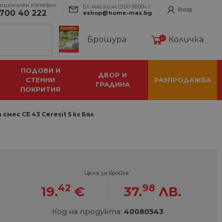
ационален телефон:
Ел. магазин (9:00-18:00ч.):
Вход
700 40 222
eshop@home-max.bg
Брошура
Количка
0
ПОДОВИ И
ДВОР И
СТЕННИ
РАЗПРОДАЖБА
ГРАДИНА
ПОКРИТИЯ
смес CE 43 Ceresit 5 кг Бял
Цена за бройка :
42
98
19.
€
37.
ЛВ.
Код на продукта:
40080543