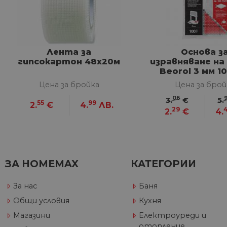
VISITOR_PRIVACY_METAD
Google Privacy Poli
Лента за
Основа з
гипсокартон 48х20м
изравняване на
Beorol 3 мм 10
CookieScriptConsent
Цена за бройка
Цена за брой
06
3.
€
5.
55
99
2.
€
4.
ЛВ.
29
2.
€
4.
Име
Дост
Име
Име
__Secure-ROLLOUT_TOKE
/
До
До
Име
До
__utmb
GeneralAppGenSession
Goog
YSC
LLC
Go
ЗА HOMEMAX
КАТЕГОРИИ
.hom
.y
max.
VISITOR_INFO1_LIVE
Go
.y
За нас
Баня
Общи условия
Кухня
_ga_32J9YV418P
.hom
IDE
Go
Магазини
Електроуреди и
max.
.do
отопление