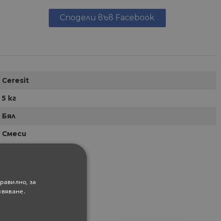
Сподели във Facebook
Ceresit
5 кг
Бял
Смеси
равилно, за
ивяване.