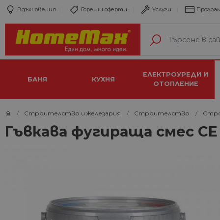
Вдъхновения
Горещи оферти
Услуги
Програм
ЕЛЕКТРОУРЕДИ И
БАНЯ
КУХНЯ
ОТОПЛЕНИЕ
Строителство и железария
Строителство
Стро
Гъвкава фугираща смес CE 4