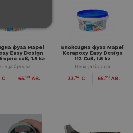
ФУНКЦИОНАЛНИ
идна фуга Mapei
Епоксидна фуга Mapei
oxy Easy Design
Kerapoxy Easy Design
бърно сив, 1.5 кг
112 Сив, 1.5 кг
ена за бройка
Цена за бройка
сифицирани
4
99
74
99
€
65.
ЛВ.
33.
€
65.
ЛВ.
изане и управление на
между хората и ботовете.
лидни отчети за