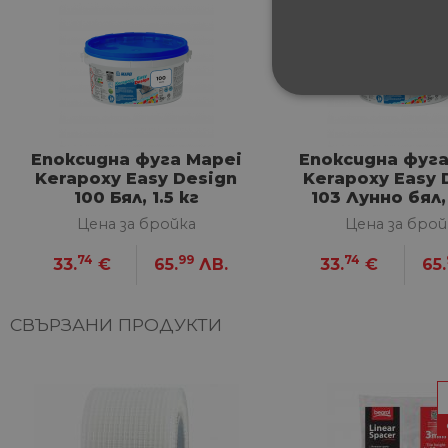
СТРОГО НЕОБХ
НЕКЛАСИФИЦИ
Епоксидна фуга Mapei
Епоксидна фуга
Kerapoxy Easy Design
Kerapoxy Easy 
100 Бял, 1.5 кг
103 Лунно бял, 
Цена за бройка
Цена за брой
Строго не
74
99
74
33.
€
65.
ЛВ.
33.
€
65.
Строго необходимите биск
акаунта. Уебсайтът не мож
СВЪРЗАНИ ПРОДУКТИ
Име
__cf_bm
G_ENABLED_IDPS