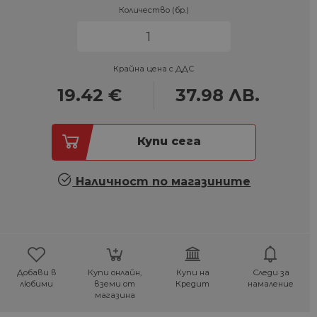
Количество (бр.)
Крайна цена с ДДС
19.42
€
37.98
ЛВ.
Купи сега
Наличност по магазините
Добави в
Купи онлайн,
Купи на
Следи за
любими
вземи от
Кредит
намаление
магазина