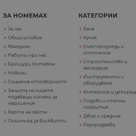
CookieScriptConsent
ЗА HOMEMAX
КАТЕГОРИИ
Име
За нас
Баня
Дост
Име
Име
__Secure-ROLLOUT_TOKE
Общи условия
Кухня
/
До
До
Име
До
Магазини
Електроуреди и
__utmb
GeneralAppGenSession
Goog
YSC
LLC
Go
отопление
Работи при нас
.hom
.y
max.
Строителство и
Брошури HomeMax
VISITOR_INFO1_LIVE
Go
железария
.y
Новини
Инструменти и
Социална отговорност
оборудване
_ga_32J9YV418P
.hom
IDE
Go
max.
Защита на лицата
.do
Интериор и декорац
подаващи сигнали за
__utmc
Goog
Подови и стенни
нарушения
LLC
test_cookie
Go
покрития
.hom
.do
max.
Карта на сайта
Двор и градина
Политика за бисквитки
Разпродажба
_fbp
Me
Inc
.h