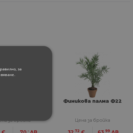
равилно, за
ивяване.
нгея Limelight,
Финикова палма Ф22
1см, H100см
ена за бройка
Цена за бройка
ФУНКЦИОНАЛНИ
-
72
99
€
70.
ЛВ.
32.
€
63.
ЛВ.