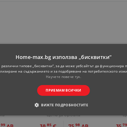
Home-max.bg използва „бисквитки“
 различни типове „бисквитки“, за да може уебсайтът да функционира п
лизиране на съдържанието и за подобряване на потребителското изж
Научете повече тук.
ПРИЕМАМ ВСИЧКИ
л
Палма Chamaerops
Хидра
humilis Ф22
Ф2
ВИЖТЕ ПОДРОБНОСТИТЕ
ка
Цена за бройка
Ц
ОДИМИ
СТАТИСТИЧЕСКИ
МАРКЕТИНГOВИ
99
85
98
79
.
ЛВ.
38.
€
75.
ЛВ.
35.