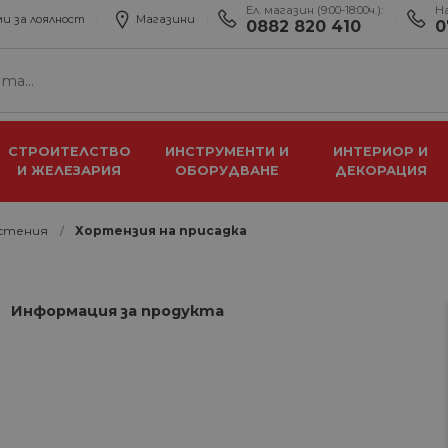
Ел. магазин (9:00-18:00ч.):
Н
и за лоялност
Магазини
0882 820 410
0
СТРОИТЕЛСТВО
ИНСТРУМЕНТИ И
ИНТЕРИОР И
И ЖЕЛЕЗАРИЯ
ОБОРУДВАНЕ
ДЕКОРАЦИЯ
астения
Хортензия на присадка
Информация за продукта