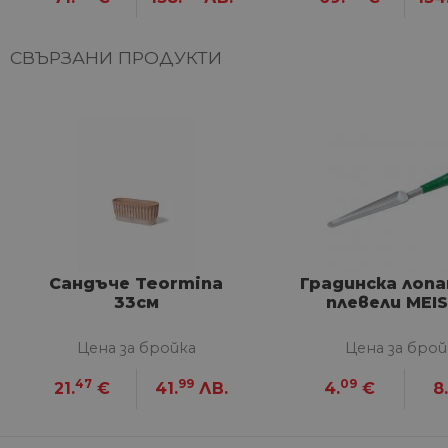
НЕКЛАСИФИЦИ
СВЪРЗАНИ ПРОДУКТИ
Строго не
Строго необходимите биск
акаунта. Уебсайтът не мож
Име
__cf_bm
Сандъче Teormina
Градинска лопа
33см
плевели MEI
G_ENABLED_IDPS
Цена за бройка
Цена за брой
VISITOR_PRIVACY_METAD
47
99
Google Privacy Poli
09
21.
€
41.
ЛВ.
4.
€
8.