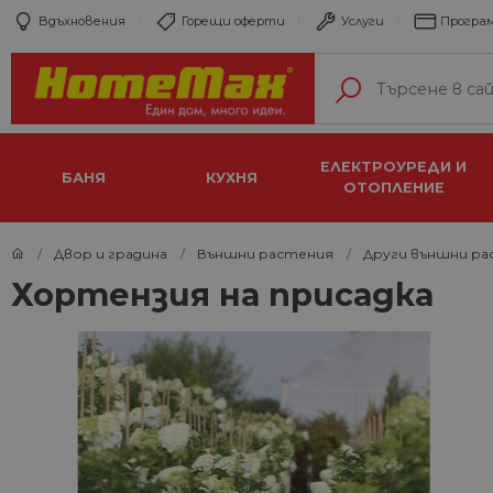
Вдъхновения
Горещи оферти
Услуги
Програм
ЕЛЕКТРОУРЕДИ И
БАНЯ
КУХНЯ
ОТОПЛЕНИЕ
Двор и градина
Външни растения
Други външни р
Хортензия на присадка