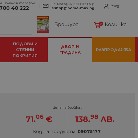
ационален телефон:
Ел. магазин (9:00-18:00ч.):
Вход
700 40 222
eshop@home-max.bg
Брошура
Количка
0
ПОДОВИ И
ДВОР И
СТЕННИ
РАЗПРОДАЖБА
ГРАДИНА
ПОКРИТИЯ
Цена за бройка :
06
98
71.
€
138.
ЛВ.
Код на продукта:
09075177