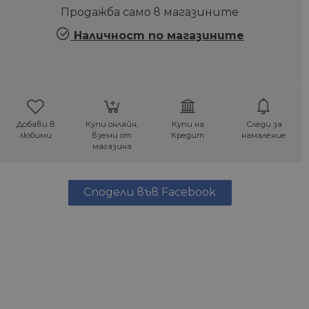
Продажба само в магазините
Наличност по магазините
Добави в
Купи онлайн,
Купи на
Следи за
любими
вземи от
Кредит
намаление
магазина
Сподели във Facebook