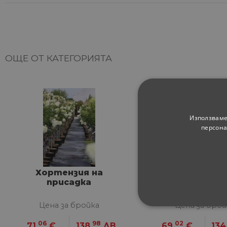
ОЩЕ ОТ КАТЕГОРИЯТА
Използваме
персона
Хортензия на
Бамбук 9
присадка
Цена за бройка
Цена за брой
СТРОГО НЕОБХ
06
98
02
71.
€
138.
ЛВ.
69.
€
134