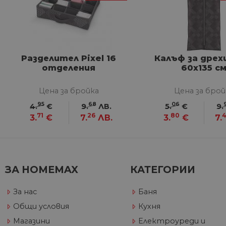
G_ENABLED_IDPS
VISITOR_PRIVACY_METAD
Google Privacy Poli
Разделител Pixel 16
Калъф за дрехи
отделения
60x135 с
CookieScriptConsent
Цена за бройка
Цена за брой
95
68
06
4.
€
9.
ЛВ.
5.
€
9.
71
26
80
3.
€
7.
ЛВ.
3.
€
7.
Име
Дост
Име
Име
__Secure-ROLLOUT_TOKE
/
До
До
Име
До
__utmb
GeneralAppGenSession
Goog
YSC
LLC
Go
.hom
.y
ЗА HOMEMAX
КАТЕГОРИИ
max.
VISITOR_INFO1_LIVE
Go
.y
За нас
Баня
Общи условия
Кухня
_ga_32J9YV418P
.hom
IDE
Go
max.
Магазини
Електроуреди и
.do