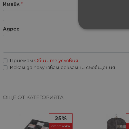
Имейл
*
Адрес
СТРОГО НЕОБХ
НЕКЛАСИФИЦИ
Приемам
Общите условия
Искам да получавам рекламни съобщения
Строго не
Строго необходимите биск
акаунта. Уебсайтът не мож
ОЩЕ ОТ КАТЕГОРИЯТА
Име
__cf_bm
25%
отстъпка