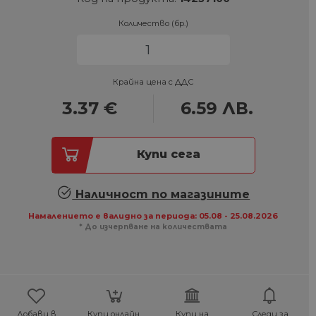
Количество (бр.)
Крайна цена с ДДС
3.37
€
6.59
ЛВ.
Купи сега
Наличност по магазините
Намалението е валидно за периода: 05.08 - 25.08.2026
* До изчерпване на количествата
Добави в
Купи онлайн,
Купи на
Следи за