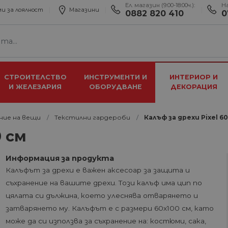
Ел. магазин (9:00-18:00ч.):
Н
и за лоялност
Магазини
0882 820 410
0
СТРОИТЕЛСТВО
ИНСТРУМЕНТИ И
ИНТЕРИОР И
И ЖЕЛЕЗАРИЯ
ОБОРУДВАНЕ
ДЕКОРАЦИЯ
ние на вещи
Текстилни гардероби
Калъф за дрехи Pixel 6
0 см
Информация за продукта
Калъфът за дрехи е важен аксесоар за защита и
съхранение на вашите дрехи. Този калъф има цип по
цялата си дължина, което улеснява отварянето и
затварянето му. Калъфът е с размери 60х100 см, като
може да си използва за съхранение на: костюми, сака,