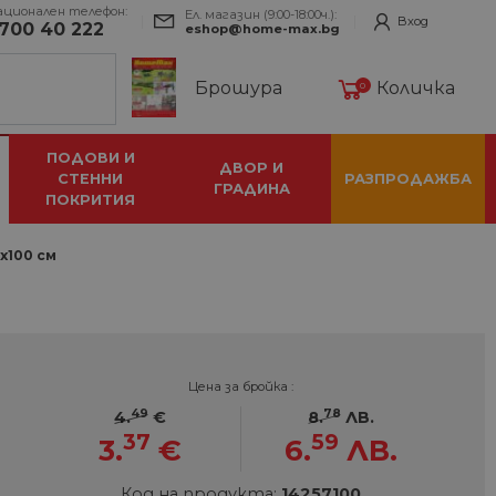
ационален телефон:
Ел. магазин (9:00-18:00ч.):
Вход
700 40 222
eshop@home-max.bg
Брошура
Количка
0
ПОДОВИ И
ДВОР И
СТЕННИ
РАЗПРОДАЖБА
ГРАДИНА
ПОКРИТИЯ
0x100 см
Цена за бройка :
49
78
4.
€
8.
ЛВ.
37
59
3.
€
6.
ЛВ.
Код на продукта:
14257100