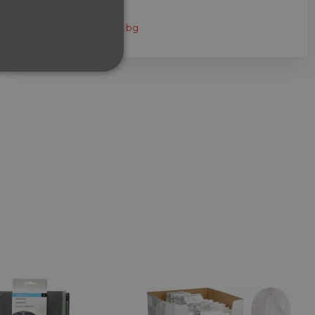
eshop@home-max.bg
ФУНКЦИОНАЛНИ
сифицирани
изане и управление на
между хората и ботовете.
лидни отчети за