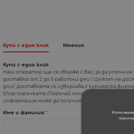
Купи с един клик
Мнения
Купи с един клик
Наш оператор ще се свърже с Вас, за да уточним
доставка: от 2 до 5 работни дни / срокът на дос
дни/. Доставката се извършва с куриерска фирма 
Shop поръчката (Поръчай онлайн и вземи от мага
информация може да получите от координатори
Използваме
Име и фамилия
*
персона