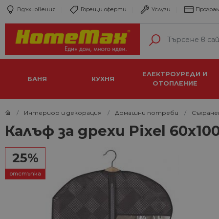
Вдъхновения
Горещи оферти
Услуги
Програм
ЕЛЕКТРОУРЕДИ И
БАНЯ
КУХНЯ
ОТОПЛЕНИЕ
Интериор и декорация
Домашни потреби
Съхране
Калъф за дрехи Pixel 60x10
25%
отстъпка