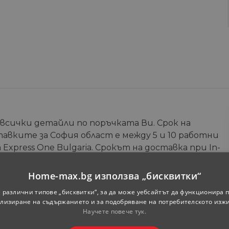
 всички детайли по поръчката Ви. Срок на
тавките за София област е между 5 и 10 работни
Express One Bulgaria. Срокът на доставка при In-
зина) е от 5 до 7 работни дни. Допълнителна
те на онлайн магазина.
Home-max.bg използва „бисквитки“
 различни типове „бисквитки“, за да може уебсайтът да функционира п
Телефон
*
лизиране на съдържанието и за подобряване на потребителското изж
Научете повече тук.