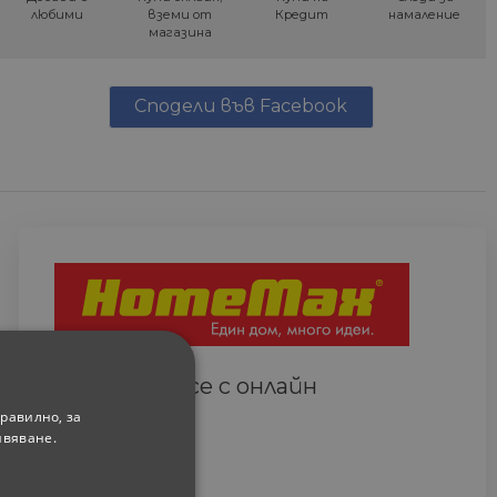
любими
вземи от
Кредит
намаление
магазина
Сподели във Facebook
Свържете се с онлайн
сътрудник
равилно, за
ивяване.
Всеки ден
(9.00-18.00 часа)
0882 820 410