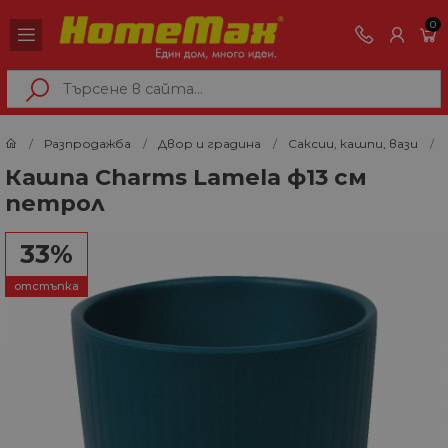
0
Разпродажба
Двор и градина
Саксии, кашпи, вази
Кашпа Charms Lamela ф13 см
петрол
33%
отстъпка