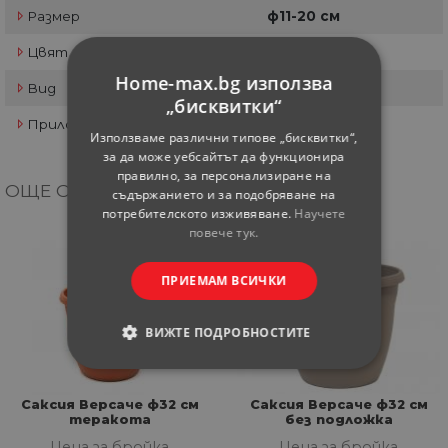
Размер
ф11-20 см
Цвят
Син
Home-max.bg използва
Вид
Кръгла
„бисквитки“
Приложение
Друго
Използваме различни типове „бисквитки“,
за да може уебсайтът да функционира
правилно, за персонализиране на
ОЩЕ ОТ КАТЕГОРИЯТА
съдържанието и за подобряване на
потребителското изживяване.
Научете
повече тук.
ПРИЕМАМ ВСИЧКИ
ВИЖТЕ ПОДРОБНОСТИТЕ
СТРОГО НЕОБХОДИМИ
Саксия Версаче ф32 см
Саксия Версаче ф32 см
теракота
без подложка
СТАТИСТИЧЕСКИ
Цена за бройка
Цена за бройка