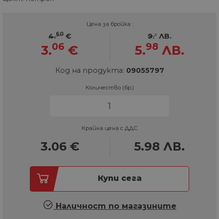
Цена за бройка :
60
-
4.
€
9.
ЛВ.
06
98
3.
€
5.
ЛВ.
Код на продукта:
09055797
Количество (бр.)
Крайна цена с ДДС
3.06
€
5.98
ЛВ.
Купи сега
Наличност по магазините