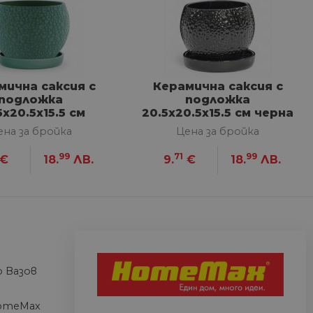
сифицирани
изане и управление на
мична саксия с
Керамична саксия с
подложка
подложка
между хората и ботовете.
5х20.5х15.5 см
20.5х20.5х15.5 см черна
лидни отчети за
зелена
ена за бройка
Цена за бройка
99
71
99
€
18.
ЛВ.
9.
€
18.
ЛВ.
ъгласието на потребителя
йствие със сайта. Той
 отношение на различни
арантира, че техните
k.bg, за да запомни
 Вазов
на посетителите.
omeMax