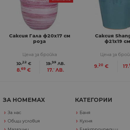
Строго не
Строго необходимите биск
акаунта. Уебсайтът не мож
Саксия Гала ф20х17 см
Саксия Shan
Име
роза
ф21х19 с
__cf_bm
Цена за бройка
Цена за брой
22
99
10.
€
19.
ЛВ.
20
9.
€
17.
G_ENABLED_IDPS
69
-
8.
€
17.
ЛВ.
VISITOR_PRIVACY_METAD
Google Privacy Poli
ЗА HOMEMAX
КАТЕГОРИИ
CookieScriptConsent
За нас
Баня
Общи условия
Кухня
Магазини
Електроуреди и