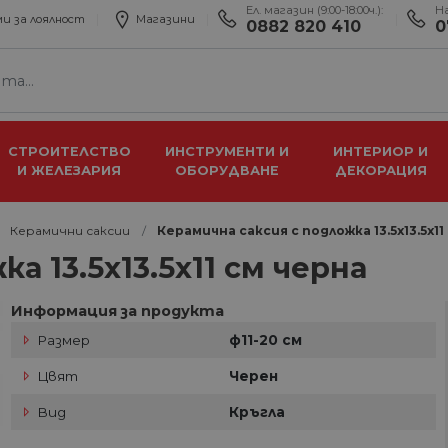
Ел. магазин (9:00-18:00ч.):
Н
и за лоялност
Магазини
0882 820 410
0
СТРОИТЕЛСТВО
ИНСТРУМЕНТИ И
ИНТЕРИОР И
И ЖЕЛЕЗАРИЯ
ОБОРУДВАНЕ
ДЕКОРАЦИЯ
Керамични саксии
Керамична саксия с подложка 13.5х13.5х11
а 13.5х13.5х11 см черна
Информация за продукта
Размер
ф11-20 см
Цвят
Черен
Вид
Кръгла