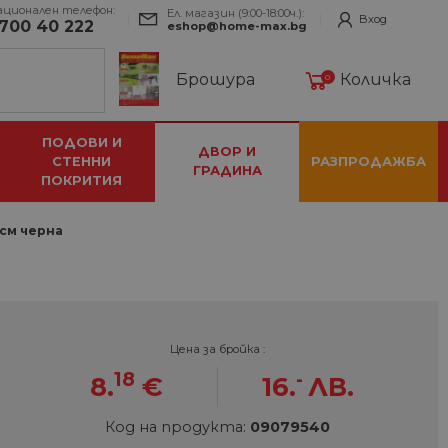
ационален телефон:
Ел. магазин (9:00-18:00ч.):
Вход
700 40 222
eshop@home-max.bg
Брошура
Количка
0
ПОДОВИ И
ДВОР И
СТЕННИ
РАЗПРОДАЖБА
ГРАДИНА
ПОКРИТИЯ
 см черна
Цена за бройка :
18
-
8.
€
16.
ЛВ.
Код на продукта:
09079540