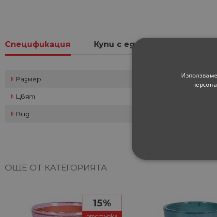
Спецификация
Купи с един клик
Мнен
Използваме
Размер
персона
Цвят
Вид
СТРОГО НЕОБХ
ОЩЕ ОТ КАТЕГОРИЯТА
НЕКЛАСИФИЦИ
15%
отстъпка