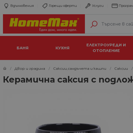
Вдъхновения
Горещи оферти
Услуги
Програм
ЕЛЕКТРОУРЕДИ И
БАНЯ
КУХНЯ
ОТОПЛЕНИЕ
Двор и градина
Саксии,сандъчета и кашпи
Саксии
Керамична саксия с подложк