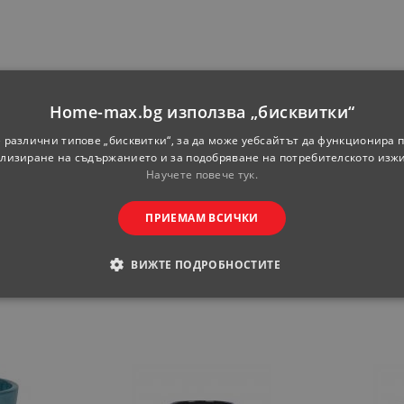
ия
Home-max.bg използва „бисквитки“
 различни типове „бисквитки“, за да може уебсайтът да функционира п
ф11-20 см
лизиране на съдържанието и за подобряване на потребителското изж
Научете повече тук.
Черен
Кръгла
ПРИЕМАМ ВСИЧКИ
ВИЖТЕ ПОДРОБНОСТИТЕ
ОДИМИ
СТАТИСТИЧЕСКИ
МАРКЕТИНГOВИ
РАНИ