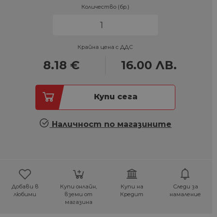
Количество (бр.)
Крайна цена с ДДС
8.18
€
16.00
ЛВ.
Купи сега
Наличност по магазините
Добави в
Купи онлайн,
Купи на
Следи за
любими
вземи от
Кредит
намаление
магазина