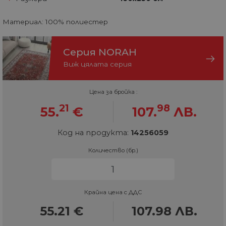
Материал: 100% полиестер
Серия NORAH
Виж цялата серия
Цена за бройка :
21
98
55.
€
107.
ЛВ.
Код на продукта:
14256059
Количество (бр.)
Крайна цена с ДДС
55.21
€
107.98
ЛВ.