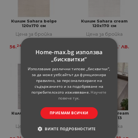
Килим Sahara beige
Килим Sahara cream
120х170 см
120х170 см
Цена за бройка
Цена за бройка
24
-
24
-
56.
€
110.
ЛВ.
56.
€
110.
ЛВ.
Home-max.bg използва
„бисквитки“
Използваме различни типове „бисквитки“,
за да може уебсайтът да функционира
правилно, за персонализиране на
съдържанието и за подобряване на
потребителското изживяване.
Научете
повече тук.
ПРИЕМАМ ВСИЧКИ
Килим Sahara silver
Килим Pompei Cream
120х170 см
160х230 см 1613
Цена за бройка
Цена за бройка
ВИЖТЕ ПОДРОБНОСТИТЕ
24
-
26
99