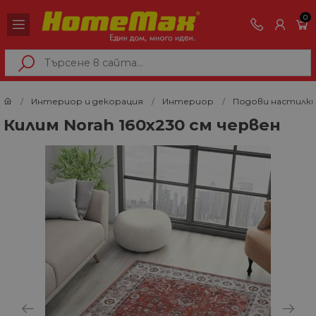
0
Интериор и декорация
Интериор
Подови настилк
Килим Norah 160х230 см червен