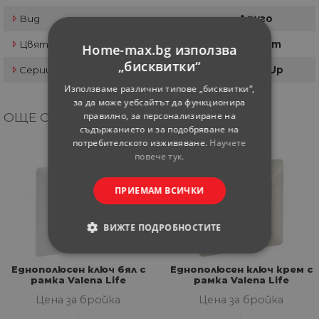
Вид
Друго
Цвят
Графит
Home-max.bg използва
„бисквитки“
Серии ключове и контаки
Neve Up
Използваме различни типове „бисквитки“,
за да може уебсайтът да функционира
правилно, за персонализиране на
ОЩЕ ОТ КАТЕГОРИЯТА
съдържанието и за подобряване на
потребителското изживяване.
Научете
повече тук.
ПРИЕМАМ ВСИЧКИ
ВИЖТЕ ПОДРОБНОСТИТЕ
СТРОГО НЕОБХОДИМИ
Еднополюсен ключ бял с
Еднополюсен ключ крем с
рамка Valena Life
рамка Valena Life
СТАТИСТИЧЕСКИ
Цена за бройка
Цена за бройка