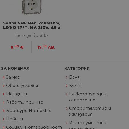
57
ра
.onesignal.com
секунди
ме
бот
от 
уеб
пр
Sedna New Мех. контакт,
от
ШУКО 2Р+Т, 16А 250V, ДЗ и
из
капак IP44, бял
Цена за бройка
те
G_ENABLED_IDPS
1 година
Изп
Google LLC
99
58
8.
€
17.
ЛВ.
1 месец
вл
.www.home-
max.bg
VISITOR_PRIVACY_METADATA
5 месеца
Та
YouTube
4
из
.youtube.com
седмици
съ
ЗА HOMEMAX
КАТЕГОРИИ
съ
по
За нас
Баня
Google Privacy Policy
из
по
Общи условия
Кухня
тя
вз
Магазини
Електроуреди и
със
отопление
за
Работи при нас
съ
Строителство и
по
Брошури HomeMax
от
железария
ра
Новини
по
Инструменти и
на
Социална отговорност
оборудване
по