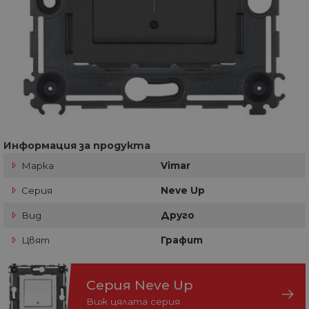
Информация за продукта
Марка
Vimar
Серия
Neve Up
Вид
Друго
Цвят
Графит
Серия Neve Up
Виж цялата серия