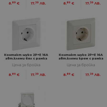
МАРКЕТИНГOВИ
89
39
89
39
8.
€
17.
ЛВ.
8.
€
17.
ЛВ.
ФУНКЦИОНАЛНИ
НЕКЛАСИФИЦИРАНИ
Строго необходими
Статистически
Маркетингoви
Функционални
Контакт шуко 2P+E 16А
Контакт шуко 2P+E 16А
авт.клеми бял с рамка
авт.клеми крем с рамка
Некласифицирани
Valena Life
Valena Life
Цена за бройка
Цена за бройка
Строго необходимите бисквитки позволяват
основната функционалност на уебсайта, като
89
39
89
39
8.
€
17.
ЛВ.
8.
€
17.
ЛВ.
потребителско влизане и управление на
акаунта. Уебсайтът не може да се използва
правилно без строго необходими бисквитки.
Доставчик
/
Валиден
Име
Оп
Домейн
до
__cf_bm
29
Та
Cloudflare
минути
из
Inc.