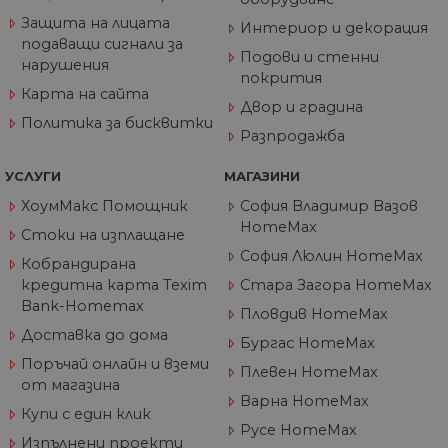
ка
Защита на лицата
Интериор и декорация
че
пр
подаващи сигнали за
Подови и стенни
се 
нарушения
бъ
покрития
Карта на сайта
CookieScriptConsent
1 година
Та
CookieScript
Двор и градина
се 
www.home-
Политика за бисквитки
ус
max.bg
Разпродажба
Net
за
пр
УСЛУГИ
МАГАЗИНИ
за 
"б
ХоумМакс Помощник
София Владимир Вазов
по
HomeMax
Стоки на изплащане
София Люлин HomeMax
Кобрандирана
кредитна карта Texim
Стара Загора HomeMax
Доставчик
/
Валиден
Bank-Homemax
Име
Описание
Пловдив HomeMax
Домейн
Доставчик
Валиден
до
Име
Описание
Доставка до дома
Доставчик
/
Домейн
Валиден
до
Бургас HomeMax
Име
Описание
__Secure-
.youtube.com
5 месеца
/
Домейн
до
ROLLOUT_TOKEN
4
Поръчай онлайн и вземи
GeneralAppGenSession
.home-
4
Тази
Плевен HomeMax
седмици
max.bg
седмици
бисквитка с
__utmb
29
Това е една от
Google
Доставчик
/
Валиден
от магазина
Име
Описание
2 дни
използва за
минути
четирите основн
LLC
Домейн
до
Варна HomeMax
управление
55
бисквитки,
.home-
Купи с един клик
на сесиите
секунди
зададени от
max.bg
YSC
Сесия
Тази бискв
Google LLC
Русе HomeMax
на
услугата Google
настроена 
Изпълнени проекти
.youtube.com
потребител