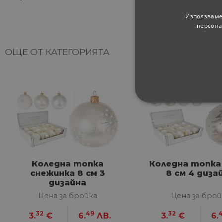
Използваме
персона
ОЩЕ ОТ КАТЕГОРИЯТА
СТРОГО НЕОБХ
НЕКЛАСИФИЦИ
Коледна топка
Коледна топка 
снежинка 8 см 3
8 см 4 диза
Строго не
дизайна
Строго необходимите биск
Цена за бройка
Цена за брой
акаунта. Уебсайтът не мож
32
49
32
3.
€
6.
ЛВ.
3.
€
6.
Име