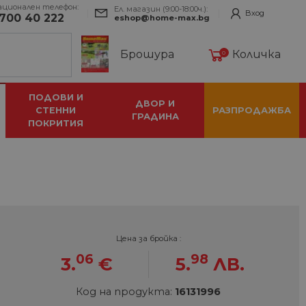
ационален телефон:
Ел. магазин (9:00-18:00ч.):
Вход
700 40 222
eshop@home-max.bg
Брошура
Количка
0
ПОДОВИ И
ДВОР И
СТЕННИ
РАЗПРОДАЖБА
ГРАДИНА
ПОКРИТИЯ
Цена за бройка :
06
98
3.
€
5.
ЛВ.
Код на продукта:
16131996