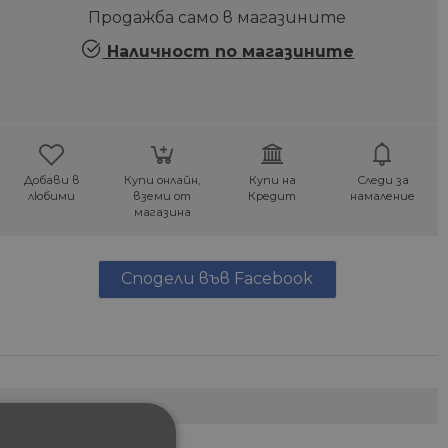
Продажба само в магазините
Наличност по магазините
Добави в
Купи онлайн,
Купи на
Следи за
любими
вземи от
Кредит
намаление
магазина
Сподели във Facebook