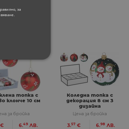
равилно, за
ивяване.
ФУНКЦИОНАЛНИ
лена топка с
Коледна топка с
о клонче 10 см
декорация 8 см 3
сифицирани
дизайна
изане и управление на
ена за бройка
Цена за бройка
49
57
98
€
6.
ЛВ.
3.
€
6.
ЛВ.