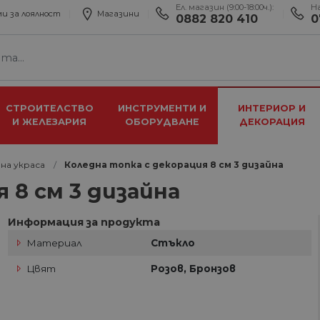
Ел. магазин (9:00-18:00ч.):
Н
и за лоялност
Магазини
0882 820 410
0
СТРОИТЕЛСТВО
ИНСТРУМЕНТИ И
ИНТЕРИОР И
И ЖЕЛЕЗАРИЯ
ОБОРУДВАНЕ
ДЕКОРАЦИЯ
на украса
Коледна топка с декорация 8 см 3 дизайна
 8 см 3 дизайна
Информация за продукта
Материал
Стъкло
Цвят
Розов, Бронзов