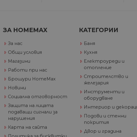
__cf_bm
ЗА HOMEMAX
КАТЕГОРИИ
G_ENABLED_IDPS
За нас
Баня
VISITOR_PRIVACY_METAD
Общи условия
Кухня
Google Privacy Poli
Магазини
Електроуреди и
отопление
Работи при нас
Строителство и
CookieScriptConsent
Брошури HomeMax
железария
Новини
Инструменти и
Социална отговорност
оборудване
Име
Защита на лицата
Интериор и декорац
Дост
Име
Име
подаващи сигнали за
__Secure-ROLLOUT_TOKE
/
До
До
Подови и стенни
Име
нарушения
До
покрития
__utmb
GeneralAppGenSession
Goog
Карта на сайта
YSC
LLC
Go
Двор и градина
.hom
.y
Политика за бисквитки
max.