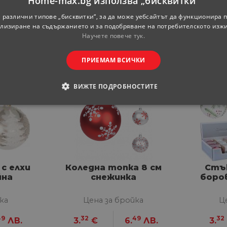
Home-max.bg използва „бисквитки“
 различни типове „бисквитки“, за да може уебсайтът да функционира п
лизиране на съдържанието и за подобряване на потребителското изж
Научете повече тук.
ПРИЕМАМ ВСИЧКИ
ВИЖТЕ ПОДРОБНОСТИТЕ
ОДИМИ
СТАТИСТИЧЕСКИ
МАРКЕТИНГOВИ
РАНИ
с елхи
Коледна топка 8 см
Стък
йна
снежинка
боров
обходими
Статистически
Маркетингoви
Функционални
Некла
витки позволяват основната функционалност на уебсайта, като потребителско вл
ка
Цена за бройка
Ц
е да се използва правилно без строго необходими бисквитки.
49
32
49
32
ЛВ.
3.
€
6.
ЛВ.
3.
Доставчик
/
Валиден
Описание