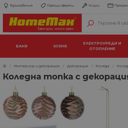
Вдъхновения
Горещи оферти
Услуги
Програм
ЕЛЕКТРОУРЕДИ И
БАНЯ
КУХНЯ
ОТОПЛЕНИЕ
Интериор и декорация
Декорация
Коледа
Колед
Коледна топка с декорация