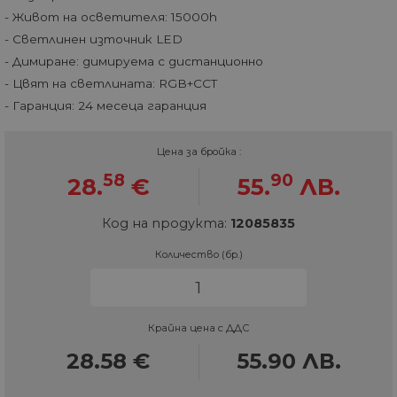
- Живот на осветителя: 15000h
- Светлинен източник LED
- Димиране: димируема с дистанционно
- Цвят на светлината: RGB+CCT
- Гаранция: 24 месеца гаранция
Цена за бройка :
58
90
28.
€
55.
ЛВ.
Код на продукта:
12085835
Количество (бр.)
Крайна цена с ДДС
28.58
€
55.90
ЛВ.