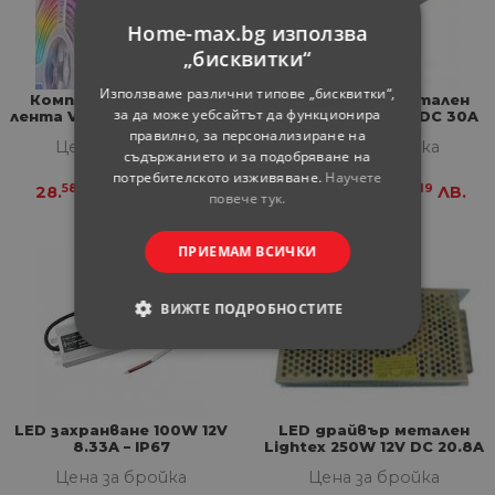
Home-max.bg използва
„бисквитки“
Използваме различни типове „бисквитки“,
Комплект RGBIC+CCT
LED драйвър метален
за да може уебсайтът да функционира
лента Vivalux, захранване
Lightex 360W 12V DC 30A
и контролер
245x64x29 мм 180-265V AC
правилно, за персонализиране на
Цена за бройка
Цена за бройка
IP20
съдържанието и за подобряване на
потребителското изживяване.
Научете
58
90
66
19
28.
€
55.
ЛВ.
25.
€
50.
ЛВ.
повече тук.
ПРИЕМАМ ВСИЧКИ
ВИЖТЕ ПОДРОБНОСТИТЕ
СТРОГО НЕОБХОДИМИ
СТАТИСТИЧЕСКИ
LED захранване 100W 12V
LED драйвър метален
8.33A – IP67
Lightex 250W 12V DC 20.8A
МАРКЕТИНГOВИ
180-265V AC IP20
Цена за бройка
Цена за бройка