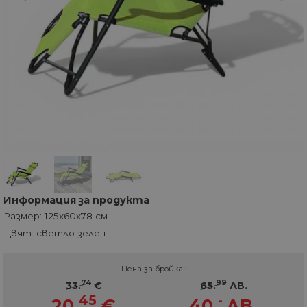
Информация за продукта
Размер: 125х60х78 см
Цвят: светло зелен
Цена за бройка :
74
99
33.
€
65.
ЛВ.
45
-
20.
€
40.
ЛВ.