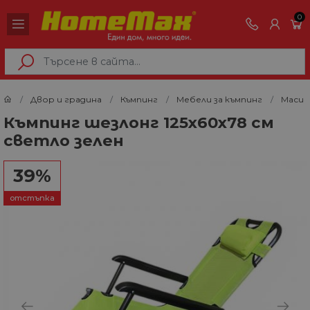
0
Двор и градина
Къмпинг
Мебели за къмпинг
Маси 
Къмпинг шезлонг 125х60х78 см
светло зелен
39%
отстъпка