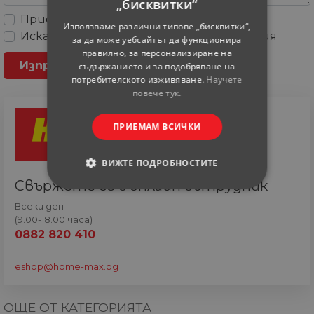
„бисквитки“
Приемам
Общите условия
Използваме различни типове „бисквитки“,
Искам да получавам рекламни съобщения
за да може уебсайтът да функционира
правилно, за персонализиране на
съдържанието и за подобряване на
потребителското изживяване.
Научете
повече тук.
ПРИЕМАМ ВСИЧКИ
ВИЖТЕ ПОДРОБНОСТИТЕ
Свържете се с онлайн сътрудник
СТРОГО НЕОБХОДИМИ
Всеки ден
(9.00-18.00 часа)
СТАТИСТИЧЕСКИ
0882 820 410
МАРКЕТИНГOВИ
eshop@home-max.bg
ФУНКЦИОНАЛНИ
ОЩЕ ОТ КАТЕГОРИЯТА