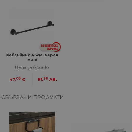
СТАТИСТИЧЕСКИ
МАРКЕТИНГOВИ
ФУНКЦИОНАЛНИ
НЕКЛАСИФИЦИРАНИ
Хавлийник 45см. черен
мат
Цена за бройка
03
98
47.
€
91.
ЛВ.
Строго необходими
Статистически
Маркетингoви
Функционални
СВЪРЗАНИ ПРОДУКТИ
Некласифицирани
Строго необходимите бисквитки позволяват
основната функционалност на уебсайта, като
потребителско влизане и управление на
акаунта. Уебсайтът не може да се използва
правилно без строго необходими бисквитки.