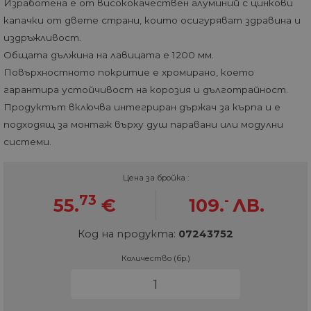
Изработена е от висококачествен алуминий с цинкови
капачки от двете страни, които осигуряват здравина и
издръжливост.
Общата дължина на лавицата е 1200 мм.
Повърхностното покритие е хромирано, което
гарантира устойчивост на корозия и дълготрайност.
Продуктът включва интегриран държач за кърпа и е
подходящ за монтаж върху душ паравани или модулни
системи.
Цена за бройка :
73
-
55.
€
109.
ЛВ.
Код на продукта:
07243752
Количество (бр.)