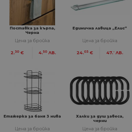
Доставчик
/
Валиден
Име
Оп
Домейн
до
__cf_bm
29
Та
Cloudflare
минути
из
Inc.
57
ра
.onesignal.com
Поставка за кърпа,
Единична лавица „Елис“
секунди
ме
Черна
бот
от 
Цена за бройка
Цена за бройка
уеб
пр
30
50
03
-
от
2.
€
4.
ЛВ.
24.
€
47.
ЛВ.
из
те
G_ENABLED_IDPS
1 година
Изп
Google LLC
1 месец
вл
.www.home-
max.bg
VISITOR_PRIVACY_METADATA
5 месеца
Та
YouTube
4
из
.youtube.com
седмици
съ
съ
по
Google Privacy Policy
из
по
тя
Етажерка за баня 3 нива
Халки за душ завеса,
вз
черни
със
за
Цена за бройка
Цена за бройка
съ