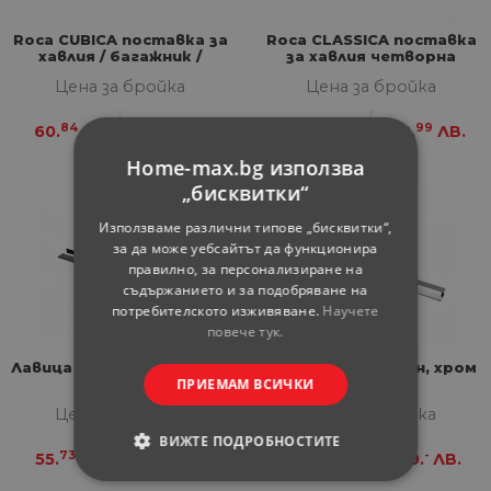
Roca CUBICA поставка за
Roca CLASSICA поставка
хавлия / багажник /
за хавлия четворна
Цена за бройка
Цена за бройка
84
99
84
99
60.
€
118.
ЛВ.
60.
€
118.
ЛВ.
Home-max.bg използва
„бисквитки“
Използваме различни типове „бисквитки“,
за да може уебсайтът да функционира
правилно, за персонализиране на
съдържанието и за подобряване на
потребителското изживяване.
Научете
повече тук.
Лавица за параван, черна
Лавица за параван, хром
ПРИЕМАМ ВСИЧКИ
Цена за бройка
Цена за бройка
ВИЖТЕ ПОДРОБНОСТИТЕ
73
-
73
-
55.
€
109.
ЛВ.
55.
€
109.
ЛВ.
СТРОГО НЕОБХОДИМИ