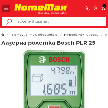
0
Инструменти и оборудване
Измервателни уреди
Л
Лазерна ролетка Bosch PLR 25