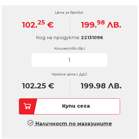
Цена за бройка :
25
98
102.
€
199.
ЛВ.
Код на продукта:
22131096
Количество (бр.)
Крайна цена с ДДС
102.25
€
199.98
ЛВ.
Купи сега
Наличност по магазините