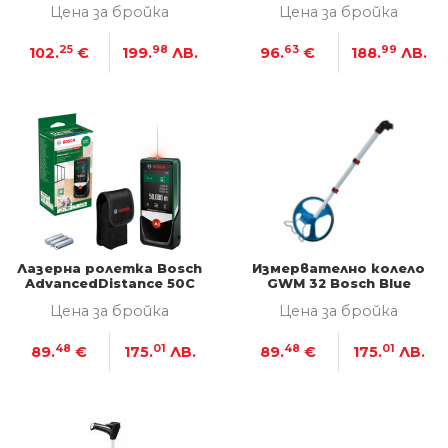
Цена за бройка
Цена за бройка
25
98
63
99
102.
€
199.
ЛВ.
96.
€
188.
ЛВ.
Лазерна ролетка Bosch
Измервателно колело
AdvancedDistance 50C
GWM 32 Bosch Blue
Цена за бройка
Цена за бройка
48
01
48
01
89.
€
175.
ЛВ.
89.
€
175.
ЛВ.