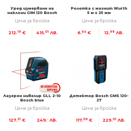
Уред измерване на
Ролетка с магнит Wurth
наклони GIM 120 Bosch
5 м х 25 мм
Blue
Цена за бройка
Цена за бройка
19
01
64
99
212.
€
415.
ЛВ.
6.
€
12.
ЛВ.
Лазерен нивелир GLL 2-10
Детектор Bosch GMS 120-
Bosch blue
27
Цена за бройка
Цена за бройка
31
-
09
01
127.
€
249.
ЛВ.
117.
€
229.
ЛВ.