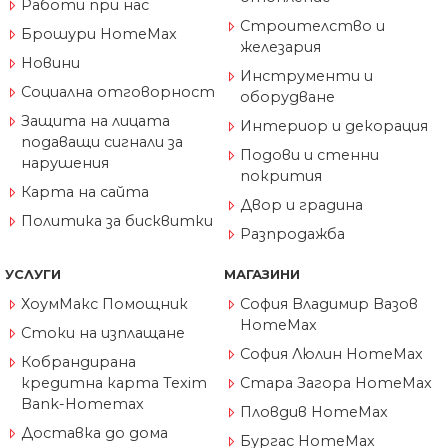
Работи при нас
Строителство и
Брошури HomeMax
железария
Новини
Инструменти и
Социална отговорност
оборудване
Защита на лицата
Интериор и декорация
подаващи сигнали за
Подови и стенни
нарушения
покрития
Карта на сайта
Двор и градина
Политика за бисквитки
Разпродажба
УСЛУГИ
МАГАЗИНИ
ХоумМакс Помощник
София Владимир Вазов
HomeMax
Стоки на изплащане
София Люлин HomeMax
Кобрандирана
кредитна карта Texim
Стара Загора HomeMax
Bank-Homemax
Пловдив HomeMax
Доставка до дома
Бургас HomeMax