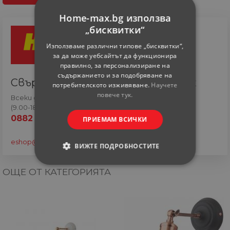
Home-max.bg използва
„бисквитки“
Използваме различни типове „бисквитки“,
за да може уебсайтът да функционира
правилно, за персонализиране на
съдържанието и за подобряване на
Свържете се с онлайн сътрудник
потребителското изживяване.
Научете
повече тук.
Всеки ден
(9.00-18.00 часа)
0882 820 410
ПРИЕМАМ ВСИЧКИ
eshop@home-max.bg
ВИЖТЕ ПОДРОБНОСТИТЕ
СТРОГО НЕОБХОДИМИ
ОЩЕ ОТ КАТЕГОРИЯТА
СТАТИСТИЧЕСКИ
МАРКЕТИНГOВИ