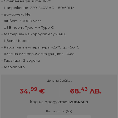
- Степен на защита: IP20
- Напрежение: 220-240V AC ~ 50/60Hz
- Димируем: Не
- Живот: 30000 часа
- USB порт: Type-A + Type-C
- Материал на корпуса: Алуминий
- Цвят: Черен
- Работна температура: -25°C до +50°C
- Клас на електрическа защита: Клас I
- Гаранция: 2 години
- Марка: Vito
Цена за бройка :
99
43
34.
€
68.
ЛВ.
Код на продукта:
12084609
Количество (бр.)