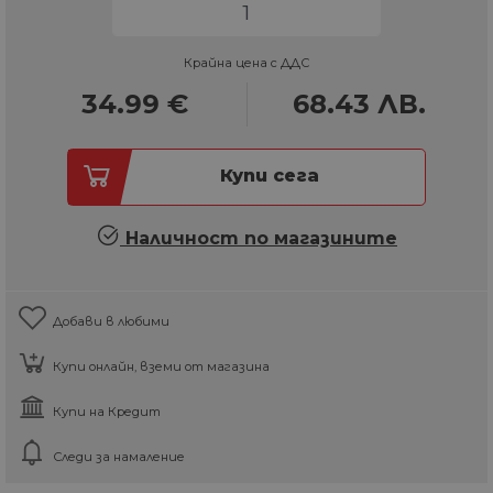
Крайна цена с ДДС
34.99
€
68.43
ЛВ.
Купи сега
Наличност по магазините
Добави в любими
Купи онлайн, вземи от магазина
Купи на Кредит
Следи за намаление