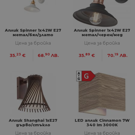
ФУНКЦИОНАЛНИ
НЕКЛАСИФИЦИРАНИ
Аплик Spinner 1x42W E27
Аплик Spinner 1x42W E27
метал/бял/злато
метал/черен/мед
Цена за бройка
Цена за бройка
Строго необходими
Статистически
23
90
89
19
35.
€
68.
ЛВ.
35.
€
70.
ЛВ.
Маркетингoви
Функционални
Некласифицирани
Строго необходимите бисквитки позволяват
основната функционалност на уебсайта, като
потребителско влизане и управление на
акаунта. Уебсайтът не може да се използва
правилно без строго необходими бисквитки.
Доставчик
/
Валиден
Име
Оп
Домейн
до
__cf_bm
29
Та
Cloudflare
Аплик Shanghai 1xЕ27
LED аплик Cinnamon 7W
минути
из
Inc.
дърво/стъкло
340 lm 3000K
57
ра
.onesignal.com
секунди
ме
Цена за бройка
Цена за бройка