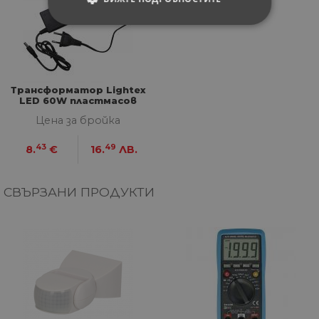
СТРОГО НЕОБХОДИМИ
СТАТИСТИЧЕСКИ
Трансформатор Lightex
МАРКЕТИНГOВИ
LED 60W пластмасов
Цена за бройка
ФУНКЦИОНАЛНИ
43
49
8.
€
16.
ЛВ.
НЕКЛАСИФИЦИРАНИ
СВЪРЗАНИ ПРОДУКТИ
Строго необходими
Статистически
Маркетингoви
Функционални
Некласифицирани
Строго необходимите бисквитки позволяват
основната функционалност на уебсайта, като