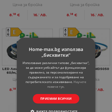
12V - 5м
12VDC-2A
Цена за бройка
Цена за бройка
18
-
18
-
8.
€
16.
ЛВ.
8.
€
16.
ЛВ.
Home-max.bg използва
„бисквитки“
Използваме различни типове „бисквитки“,
за да може уебсайтът да функционира
LED Лента 12W - SMD5050,
LED Лента 12W - SMD5050
правилно, за персонализиране на
60/m,1320Lm/m 6000К,
5 метра
IP20, 12V - 5 М
съдържанието и за подобряване на
Цена за бройка
Цена за бройка
потребителското изживяване.
Научете
повече тук.
18
-
18
-
8.
€
16.
ЛВ.
8.
€
16.
ЛВ.
ПРИЕМАМ ВСИЧКИ
ВИЖТЕ ПОДРОБНОСТИТЕ