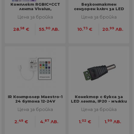
Комплект RGBIC+CCT
Безконтактен
лента Vivalux,
сензорен ключ за LED
захранване и
ленти PIR AC
Цена за бройка
Цена за бройка
контролер
58
90
73
99
28.
€
55.
ЛВ.
10.
€
20.
ЛВ.
IR Контролер Maestro-1
Конектор с букса за
24 бутона 12-24V
LED лента, IP20 - мъжки
- 2 бр
Цена за бройка
Цена за бройка
49
87
02
99
2.
€
4.
ЛВ.
1.
€
1.
ЛВ.