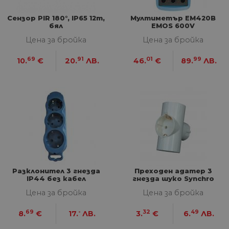
потребителско влизане и управление на
акаунта. Уебсайтът не може да се използва
правилно без строго необходими бисквитки.
Сензор PIR 180°, IP65 12m,
Мултиметър EM420B
бял
EMOS 600V
Доставчик
/
Валиден
Име
Оп
Цена за бройка
Цена за бройка
Домейн
до
__cf_bm
29
Та
Cloudflare
69
91
01
99
10.
€
20.
ЛВ.
46.
€
89.
ЛВ.
минути
из
Inc.
57
ра
.onesignal.com
секунди
ме
бот
от 
уеб
пр
от
из
те
G_ENABLED_IDPS
1 година
Изп
Google LLC
1 месец
вл
.www.home-
max.bg
Разклонител 3 гнезда
Преходен адатер 3
VISITOR_PRIVACY_METADATA
5 месеца
Та
YouTube
IP44 без кабел
гнезда шуко Synchro
4
из
.youtube.com
седмици
съ
Цена за бройка
Цена за бройка
съ
по
Google Privacy Policy
из
69
-
32
49
8.
€
17.
ЛВ.
3.
€
6.
ЛВ.
по
тя