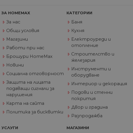
вз
със
за
съ
ЗА HOMEMAX
КАТЕГОРИИ
по
от
За нас
Баня
ра
по
Общи условия
Кухня
на
по
Магазини
Електроуреди и
ка
отопление
че
Работи при нас
пр
Строителство и
се 
Брошури HomeMax
бъ
железария
Новини
CookieScriptConsent
1 година
Та
CookieScript
Инструменти и
се 
www.home-
Социална отговорност
оборудване
ус
max.bg
Net
Защита на лицата
Интериор и декорация
за
пр
подаващи сигнали за
Подови и стенни
за 
нарушения
"б
покрития
по
Карта на сайта
Двор и градина
Политика за бисквитки
Разпродажба
Доставчик
/
Валиден
УСЛУГИ
МАГАЗИНИ
Име
Описание
Домейн
Доставчик
Валиден
до