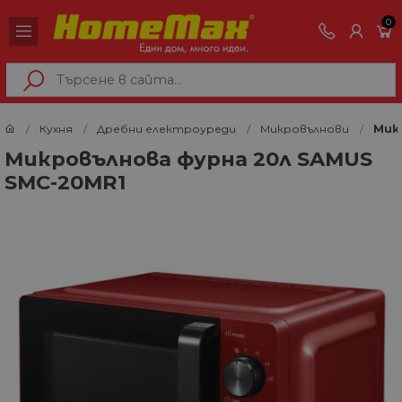
0
Кухня
Дребни електроуреди
Микровълнови
Мик
Микровълнова фурна 20л SAMUS
SMC-20MR1