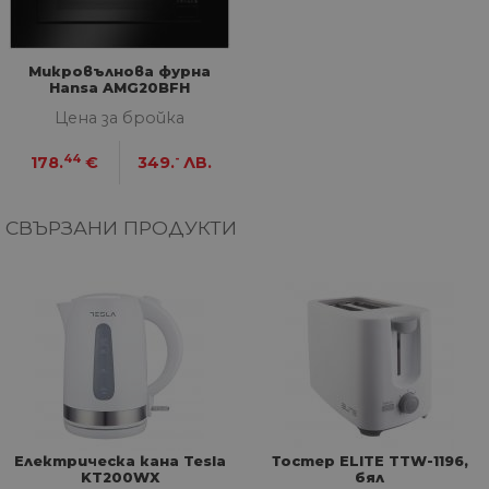
МАРКЕТИНГOВИ
Микровълнова фурна
ФУНКЦИОНАЛНИ
Hansa AMG20BFH
Цена за бройка
НЕКЛАСИФИЦИРАНИ
44
-
178.
€
349.
ЛВ.
СВЪРЗАНИ ПРОДУКТИ
Строго необходими
Статистически
Маркетингoви
Функционални
Некласифицирани
Строго необходимите бисквитки позволяват
основната функционалност на уебсайта, като
потребителско влизане и управление на
акаунта. Уебсайтът не може да се използва
правилно без строго необходими бисквитки.
Доставчик
/
Валиден
Име
Оп
Електрическа кана Tesla
Тостер ELITE TTW-1196,
Домейн
до
KT200WX
бял