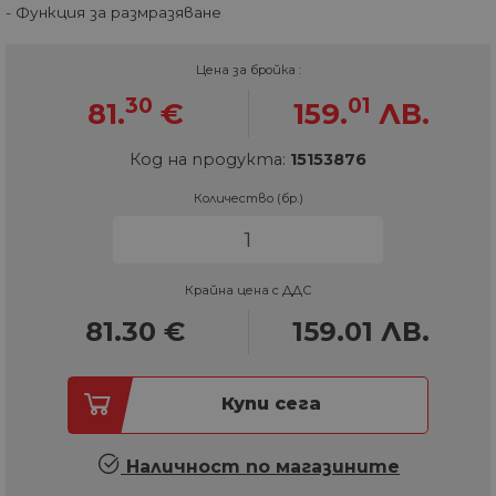
- Функция за размразяване
Цена за бройка :
30
01
81.
€
159.
ЛВ.
Код на продукта:
15153876
Количество (бр.)
Крайна цена с ДДС
81.30
€
159.01
ЛВ.
Купи сега
Наличност по магазините