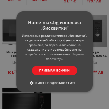
52
-
91.
€
179.
ЛВ.
Home-max.bg използва
„бисквитки“
Използваме различни типове „бисквитки“,
за да може уебсайтът да функционира
правилно, за персонализиране на
съдържанието и за подобряване на
Микровълнова фурна
Микровълнова за
потребителското изживяване.
Научете
Tesla MW2060MW
вграждане Arielli AG820XL
повече тук.
Цена за бройка
Цена за бройка
ПРИЕМАМ ВСИЧКИ
75
01
76
99
101.
€
199.
ЛВ.
147.
€
288.
ЛВ.
ВИЖТЕ ПОДРОБНОСТИТЕ
СТРОГО НЕОБХОДИМИ
СТАТИСТИЧЕСКИ