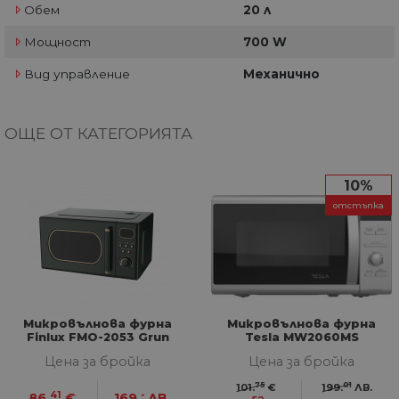
Обем
20 л
Мощност
700 W
Вид управление
Механично
ОЩЕ ОТ КАТЕГОРИЯТА
10%
отстъпка
Микровълнова фурна
Микровълнова фурна
Finlux FMO-2053 Grun
Tesla MW2060MS
Цена за бройка
Цена за бройка
75
01
101.
€
199.
ЛВ.
41
-
86.
€
169.
ЛВ.