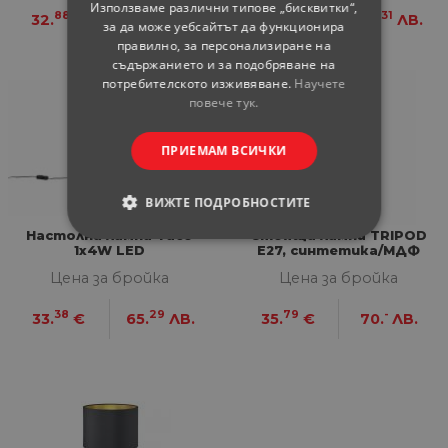
Използваме различни типове „бисквитки“,
88
31
88
31
32.
€
64.
ЛВ.
32.
€
64.
ЛВ.
за да може уебсайтът да функционира
правилно, за персонализиране на
съдържанието и за подобряване на
потребителското изживяване.
Научете
повече тук.
ПРИЕМАМ ВСИЧКИ
ВИЖТЕ ПОДРОБНОСТИТЕ
Настолна лампа Taco
Стояща лампа TRIPOD
СТРОГО НЕОБХОДИМИ
1x4W LED
E27, синтетика/МДФ
Цена за бройка
Цена за бройка
СТАТИСТИЧЕСКИ
38
29
79
-
33.
€
65.
ЛВ.
35.
€
70.
ЛВ.
МАРКЕТИНГOВИ
ФУНКЦИОНАЛНИ
НЕКЛАСИФИЦИРАНИ