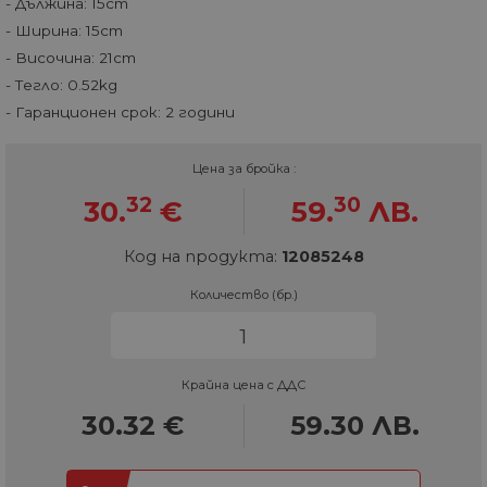
- Дължина: 15cm
- Ширина: 15cm
- Височина: 21cm
- Тегло: 0.52kg
- Гаранционен срок: 2 години
Цена за бройка :
32
30
30.
€
59.
ЛВ.
Код на продукта:
12085248
Количество (бр.)
Крайна цена с ДДС
30.32
€
59.30
ЛВ.