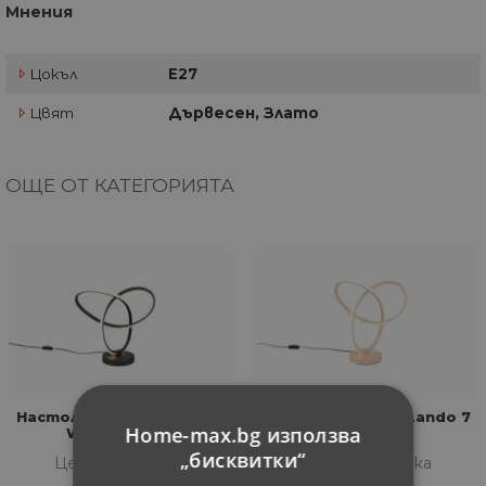
Мнения
Цокъл
E27
Цвят
Дървесен, Злато
ОЩЕ ОТ КАТЕГОРИЯТА
Настолна лампа Lando 7
Настолна лампа Lando 7
Home-max.bg използва
W LED черна
W LED
„бисквитки“
Цена за бройка
Цена за бройка