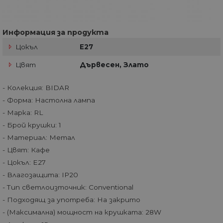
Информация за продукта
Цокъл
E27
Цвят
Дървесен, Злато
- Колекция: BIDAR
- Форма: Настолна лампа
- Марка: RL
- Брой крушки: 1
- Материал: Метал
- Цвят: Кафе
- Цокъл: E27
- Влагозащита: IP20
- Тип светлоизточник: Conventional
- Подходящ за употреба: На закрито
- (Максимална) мощност на крушката: 28W