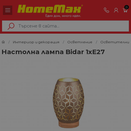
0
Интериор и декорация
Осветление
Осветителни 
Настолна лампа Bidar 1xE27