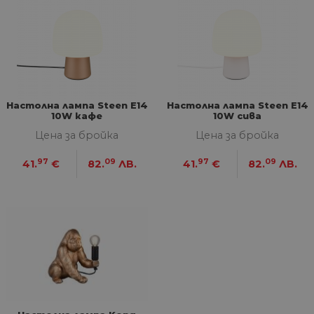
СТАТИСТИЧЕСКИ
МАРКЕТИНГOВИ
ФУНКЦИОНАЛНИ
Настолна лампа Steen E14
Настолна лампа Steen E14
10W кафе
10W сива
НЕКЛАСИФИЦИРАНИ
Цена за бройка
Цена за бройка
97
09
97
09
41.
€
82.
ЛВ.
41.
€
82.
ЛВ.
Строго необходими
Статистически
Маркетингoви
Функционални
Некласифицирани
Строго необходимите бисквитки позволяват
основната функционалност на уебсайта, като
потребителско влизане и управление на
акаунта. Уебсайтът не може да се използва
правилно без строго необходими бисквитки.