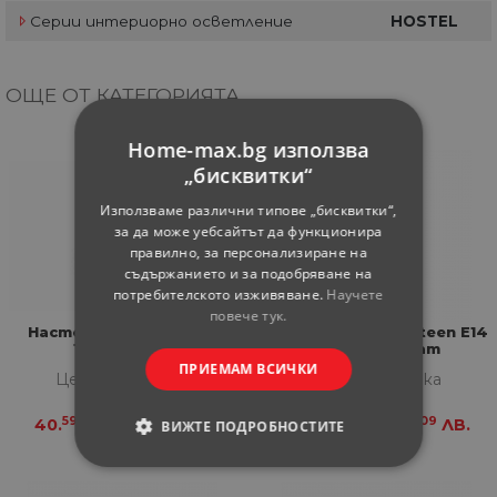
Серии интериорно осветление
HOSTEL
ОЩЕ ОТ КАТЕГОРИЯТА
Home-max.bg използва
„бисквитки“
Използваме различни типове „бисквитки“,
за да може уебсайтът да функционира
правилно, за персонализиране на
съдържанието и за подобряване на
потребителското изживяване.
Научете
повече тук.
Настолна лампа Kong
Настолна лампа Steen E14
1xE14 черна
10W черна мат
ПРИЕМАМ ВСИЧКИ
Цена за бройка
Цена за бройка
59
39
97
09
40.
€
79.
ЛВ.
41.
€
82.
ЛВ.
ВИЖТЕ ПОДРОБНОСТИТЕ
СТРОГО НЕОБХОДИМИ