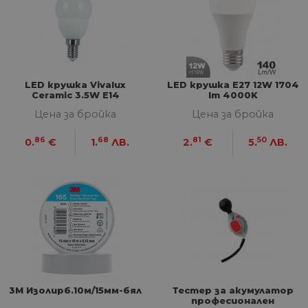
уеб
пр
от
из
те
G_ENABLED_IDPS
1 година
Изп
Google LLC
1 месец
вл
.www.home-
LED крушка Vivalux
LED крушка E27 12W 1704
max.bg
Ceramic 3.5W E14
lm 4000K
VISITOR_PRIVACY_METADATA
5 месеца
Та
YouTube
Цена за бройка
Цена за бройка
4
из
.youtube.com
седмици
съ
съ
86
68
81
50
0.
€
1.
ЛВ.
2.
€
5.
ЛВ.
по
Google Privacy Policy
из
по
тя
вз
със
за
съ
по
от
ра
по
на
по
ка
3М Изолирб.10м/15мм-бял
Тестер за акумулатор
че
пр
професионален