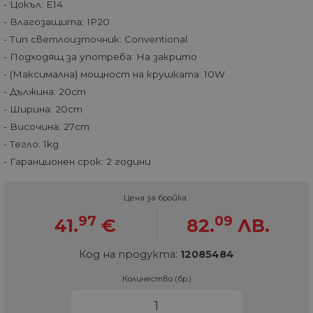
- Цокъл: E14
- Влагозащита: IP20
- Тип светлоизточник: Conventional
- Подходящ за употреба: На закрито
- (Максимална) мощност на крушката: 10W
- Дължина: 20cm
- Ширина: 20cm
- Височина: 27cm
- Тегло: 1kg
- Гаранционен срок: 2 години
Цена за бройка :
97
09
41.
€
82.
ЛВ.
Код на продукта:
12085484
Количество (бр.)