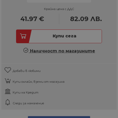
Крайна цена с ДДС
41.97
€
82.09
ЛВ.
Купи сега
Наличност по магазините
Добави в любими
Купи онлайн, вземи от магазина
Купи на Кредит
Следи за намаление