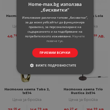
Home-max.bg използва
„бисквитки“
Настолна лампа Kong
Настолна лампа Lola
Използваме различни типове „бисквитки“,
1xE14
1xE14
за да може уебсайтът да функционира
Цена за бройка
Цена за бройка
правилно, за персонализиране на
съдържанието и за подобряване на
78
49
52
59
46.
€
91.
ЛВ.
55.
€
108.
ЛВ.
потребителското изживяване.
Научете
повече тук.
ПРИЕМАМ ВСИЧКИ
ВИЖТЕ ПОДРОБНОСТИТЕ
СТРОГО НЕОБХОДИМИ
СТАТИСТИЧЕСКИ
Настолна лампа Taba 2,
Настолна лампа Trio
1xE14
Rustica 2xE14
МАРКЕТИНГOВИ
Цена за бройка
Цена за бройка
05
79
27
99
75.
€
146.
ЛВ.
80.
€
156.
ЛВ.