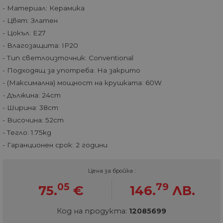
- Материал: Керамика
- Цвят: Златен
- Цокъл: E27
- Влагозащита: IP20
- Тип светлоизточник: Conventional
- Подходящ за употреба: На закрито
- (Максимална) мощност на крушката: 60W
- Дължина: 24cm
- Ширина: 38cm
- Височина: 52cm
- Тегло: 1.75kg
- Гаранционен срок: 2 години
Цена за бройка :
05
79
75.
€
146.
ЛВ.
Код на продукта:
12085699