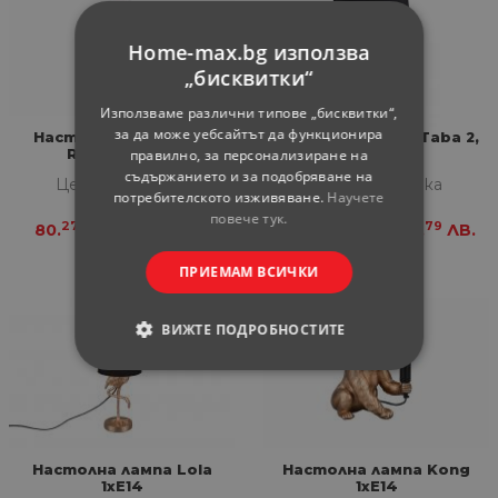
Home-max.bg използва
„бисквитки“
Използваме различни типове „бисквитки“,
за да може уебсайтът да функционира
Настолна лампа Trio
Настолна лампа Taba 2,
правилно, за персонализиране на
Rustica 2xE14
1xE14
съдържанието и за подобряване на
Цена за бройка
Цена за бройка
потребителското изживяване.
Научете
повече тук.
27
99
05
79
80.
€
156.
ЛВ.
75.
€
146.
ЛВ.
ПРИЕМАМ ВСИЧКИ
ВИЖТЕ ПОДРОБНОСТИТЕ
СТРОГО НЕОБХОДИМИ
СТАТИСТИЧЕСКИ
Настолна лампа Lola
Настолна лампа Kong
МАРКЕТИНГOВИ
1xE14
1xE14