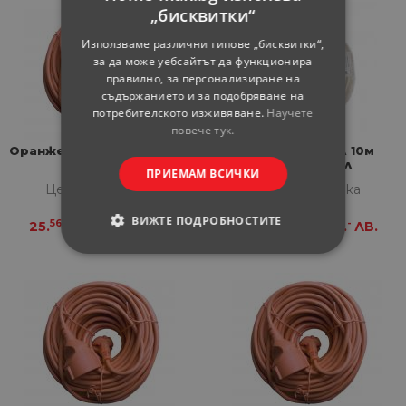
„бисквитки“
Използваме различни типове „бисквитки“,
за да може уебсайтът да функционира
правилно, за персонализиране на
съдържанието и за подобряване на
потребителското изживяване.
Научете
повече тук.
Оранжев удължител 30 м
Удължител 16А 10м
2G1.0 м
3х1.5мм2, бял
ПРИЕМАМ ВСИЧКИ
Цена за бройка
Цена за бройка
ВИЖТЕ ПОДРОБНОСТИТЕ
56
99
12
-
25.
€
49.
ЛВ.
28.
€
55.
ЛВ.
СТРОГО НЕОБХОДИМИ
СТАТИСТИЧЕСКИ
МАРКЕТИНГOВИ
ФУНКЦИОНАЛНИ