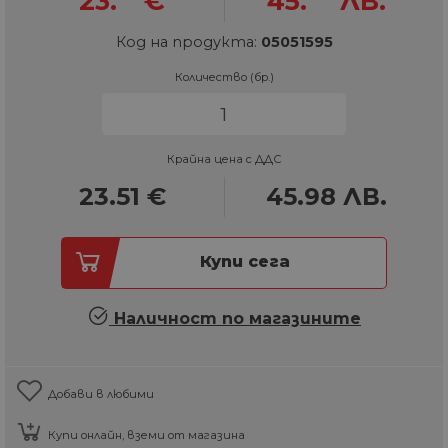
23.
€
45.
ЛВ.
Код на продукта:
05051595
Количество (бр.)
Крайна цена с ДДС
23.51
€
45.98
ЛВ.
Купи сега
Наличност по магазините
Добави в любими
Купи онлайн, вземи от магазина