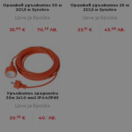
Оранжев удължител 30 м
Оранжев удължител 20 м
НЕКЛАСИФИЦИРАНИ
2G1,5 м Synchro
2G1,5 м Synchro
Цена за бройка
Цена за бройка
99
39
51
98
35.
€
70.
ЛВ.
23.
€
45.
ЛВ.
Строго необходими
Статистически
Маркетингoви
Функционални
Некласифицирани
Строго необходимите бисквитки позволяват
основната функционалност на уебсайта, като
потребителско влизане и управление на
акаунта. Уебсайтът не може да се използва
правилно без строго необходими бисквитки.
Доставчик
/
Валиден
Удължител градински
Име
Оп
Домейн
до
30м 2х1.0 мм2 IP44/IP65
2000W
__cf_bm
29
Та
Cloudflare
Цена за бройка
минути
из
Inc.
57
ра
.onesignal.com
секунди
ме
45
-
20.
€
40.
ЛВ.
бот
от 
уеб