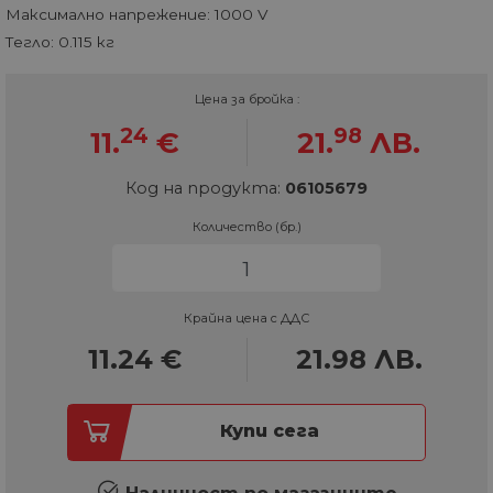
Максимално напрежение: 1000 V
Тегло: 0.115 кг
Цена за бройка :
24
98
11.
€
21.
ЛВ.
Код на продукта:
06105679
Количество (бр.)
Крайна цена с ДДС
11.24
€
21.98
ЛВ.
Купи сега