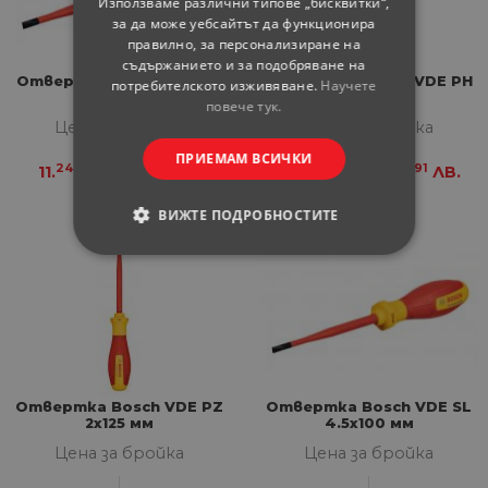
Използваме различни типове „бисквитки“,
за да може уебсайтът да функционира
правилно, за персонализиране на
съдържанието и за подобряване на
Отвертка Bosch VDE SL
Отвертка Bosch VDE PH
потребителското изживяване.
Научете
6.5х125 мм
2х125 мм
повече тук.
Цена за бройка
Цена за бройка
ПРИЕМАМ ВСИЧКИ
24
98
69
91
11.
€
21.
ЛВ.
10.
€
20.
ЛВ.
ВИЖТЕ ПОДРОБНОСТИТЕ
СТРОГО НЕОБХОДИМИ
СТАТИСТИЧЕСКИ
МАРКЕТИНГOВИ
Отвертка Bosch VDE PZ
Отвертка Bosch VDE SL
ФУНКЦИОНАЛНИ
2х125 мм
4.5х100 мм
Цена за бройка
Цена за бройка
НЕКЛАСИФИЦИРАНИ