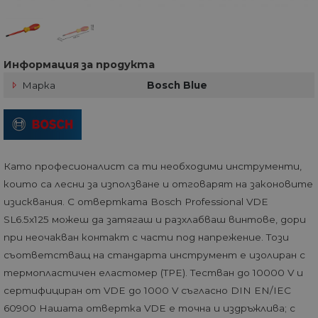
Информация за продукта
Марка
Bosch Blue
Като професионалист са ти необходими инструменти,
които са лесни за използване и отговарят на законовите
изисквания. С отвертката Bosch Professional VDE
SL6.5x125 можеш да затягаш и разхлабваш винтове, дори
при неочакван контакт с части под напрежение. Този
съответстващ на стандарта инструмент е изолиран с
термопластичен еластомер (TPE). Тестван до 10000 V и
сертифициран от VDE до 1000 V съгласно DIN EN/IEC
60900 Нашата отвертка VDE е точна и издръжлива; с