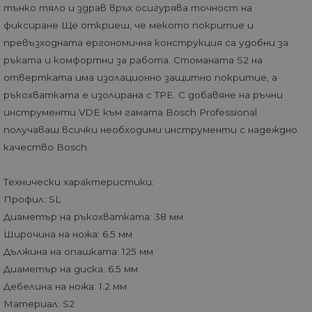
тънко тяло и здрав връх осигурява точност на
фиксиране Ще откриеш, че мекото покритие и
превъзходната ергономична конструкция са удобни за
ръката и комфортни за работа. Стоманата S2 на
отвертката има изолационно защитно покритие, а
ръкохватката е изолирана с TPE. С добавяне на ръчни
инструменти VDE към гамата Bosch Professional
получаваш всички необходими инструменти с надеждно
качество Bosch.
Технически характеристики:
Профил: SL
Диаметър на ръкохватката: 38 мм
Широчина на ножа: 6.5 мм
Дължина на опашката: 125 мм
Диаметър на диска: 6.5 мм
Дебелина на ножа: 1.2 мм
Материал: S2