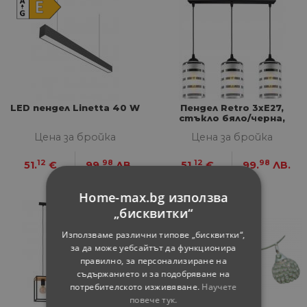
LED пендел Linetta 40 W
Пендел Retro 3хЕ27,
стъкло бяло/черна,
метал - черен
Цена за бройка
Цена за бройка
12
98
12
98
51.
€
99.
ЛВ.
51.
€
99.
ЛВ.
Home-max.bg използва
„бисквитки“
Използваме различни типове „бисквитки“,
за да може уебсайтът да функционира
правилно, за персонализиране на
съдържанието и за подобряване на
потребителското изживяване.
Научете
повече тук.