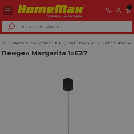
0
Интериор и декорация
Осветление
Осветителни 
Пендел Margarita 1хE27