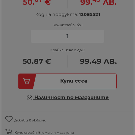
50.
€
99.
ЛВ.
Код на продукта:
12085521
Количество (бр.)
Крайна цена с ДДС
50.87
€
99.49
ЛВ.
Купи сега
Наличност по магазините
Добави в любими
Купи онлайн, вземи от магазина