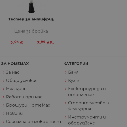
седмици
съ
съ
по
Google Privacy Policy
из
по
Тестер за антифриз
тя
вз
със
Цена за бройка
за
съ
по
04
99
2.
€
3.
ЛВ.
от
ра
по
на
по
ЗА HOMEMAX
КАТЕГОРИИ
ка
че
За нас
Баня
пр
се 
Общи условия
Кухня
бъ
Магазини
Електроуреди и
CookieScriptConsent
1 година
Та
CookieScript
се 
www.home-
отопление
Работи при нас
ус
max.bg
Net
Строителство и
Брошури HomeMax
за
железария
пр
Новини
за 
Инструменти и
"б
Социална отговорност
по
оборудване