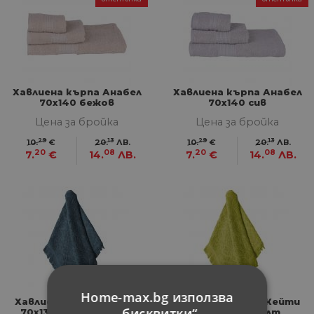
Хавлиена кърпа Анабел
Хавлиена кърпа Анабел
70x140 бежов
70x140 сив
Цена за бройка
Цена за бройка
29
13
29
13
10.
€
20.
ЛВ.
10.
€
20.
ЛВ.
20
08
20
08
7.
€
14.
ЛВ.
7.
€
14.
ЛВ.
Home-max.bg използва
Хавлиена кърпа Кейти
Хавлиена кърпа Кейти
„бисквитки“
70x130 см тъмно сив
70x130 см жълт