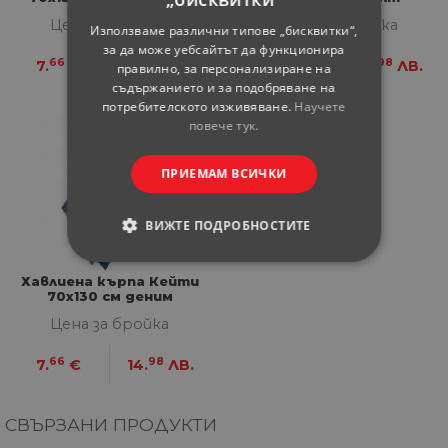
Цена за бройка
Цена за бройка
Използваме различни типове „бисквитки“,
за да може уебсайтът да функционира
66
98
66
98
7.
€
14.
ЛВ.
7.
€
14.
ЛВ.
правилно, за персонализиране на
съдържанието и за подобряване на
потребителското изживяване.
Научете
повече тук.
ПРИЕМАМ ВСИЧКИ
ВИЖТЕ ПОДРОБНОСТИТЕ
СТРОГО НЕОБХОДИМИ
Хавлиена кърпа Кейти
70x130 см деним
СТАТИСТИЧЕСКИ
Цена за бройка
66
98
МАРКЕТИНГOВИ
7.
€
14.
ЛВ.
ФУНКЦИОНАЛНИ
СВЪРЗАНИ ПРОДУКТИ