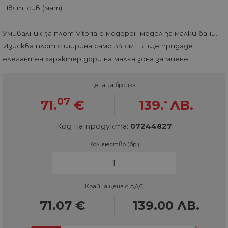
Цвят: сив (мат)
Умивалник за плот Vitoria е модерен модел за малки бани.
Изисква плот с ширина само 34 см. Тя ще придаде
елегантен характер дори на малка зона за миене.
Цена за бройка :
07
-
71.
€
139.
ЛВ.
Код на продукта:
07244827
Количество (бр.)
Крайна цена с ДДС
71.07
€
139.00
ЛВ.