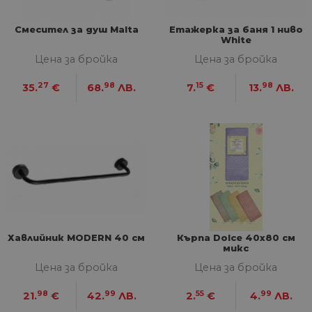
Име
Оп
Домейн
до
__cf_bm
29
Та
Cloudflare
Смесител за душ Malta
Етажерка за баня 1 ниво
минути
из
Inc.
White
57
ра
.onesignal.com
секунди
ме
Цена за бройка
Цена за бройка
бот
от 
уеб
27
98
15
98
35.
€
68.
ЛВ.
7.
€
13.
ЛВ.
пр
от
из
те
G_ENABLED_IDPS
1 година
Изп
Google LLC
1 месец
вл
.www.home-
max.bg
VISITOR_PRIVACY_METADATA
5 месеца
Та
YouTube
4
из
.youtube.com
седмици
съ
съ
по
Google Privacy Policy
из
Хавлийник MODERN 40 см
Кърпа Dolce 40x80 см
по
микс
тя
вз
Цена за бройка
Цена за бройка
със
за
съ
98
99
55
99
21.
€
42.
ЛВ.
2.
€
4.
ЛВ.
по
от