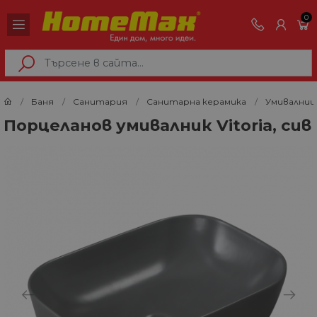
0
Баня
Санитария
Санитарна керамика
Умивалниц
Порцеланов умивалник Vitoria, сив