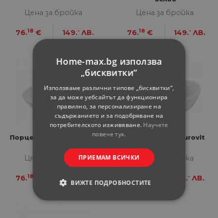
Цена за бройка
Цена за бройка
18
-
18
-
76.
€
149.
ЛВ.
76.
€
149.
ЛВ.
Home-max.bg използва
„бисквитки“
Използваме различни типове „бисквитки“,
за да може уебсайтът да функционира
правилно, за персонализиране на
съдържанието и за подобряване на
потребителското изживяване.
Научете
повече тук.
Порцеланов умивалник
Ъглова мивка Eurovit
60х40 бял
ПРИЕМАМ ВСИЧКИ
Цена за бройка
Цена за бройка
18
-
25
-
76.
€
149.
ЛВ.
79.
€
155.
ЛВ.
ВИЖТЕ ПОДРОБНОСТИТЕ
СТРОГО НЕОБХОДИМИ