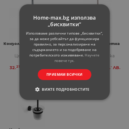
Home-max.bg използва
„бисквитки“
Използваме различни типове „бисквитки“,
за да може уебсайтът да функционира
Конзолна четка CLASSIC,
Четка за тоалетна
правилно, за персонализиране на
стъклена
чиния UNO
съдържанието и за подобряване на
потребителското изживяване.
Научете
Цена за бройка
Цена за бройка
повече тук.
21
-
79
-
32.
€
63.
ЛВ.
35.
€
70.
ЛВ.
ПРИЕМАМ ВСИЧКИ
ВИЖТЕ ПОДРОБНОСТИТЕ
СТРОГО НЕОБХОДИМИ
СТАТИСТИЧЕСКИ