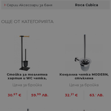
Серии Аксесоари за баня
Roca Cubica
ОЩЕ ОТ КАТЕГОРИЯТА
Стойка за тоалетна
Конзолна четка MODERN,
хартия и WC четка,
стъклена
черен мат
Цена за бройка
Цена за бройка
67
99
21
-
30.
€
59.
ЛВ.
32.
€
63.
ЛВ.