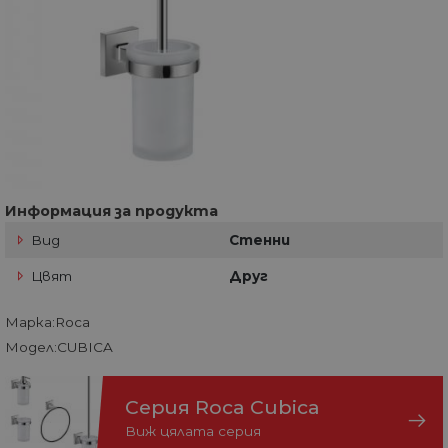
Информация за продукта
Вид
Стенни
Цвят
Друг
Марка:Roca
Модел:CUBICA
Серия Roca Cubica
Виж цялата серия