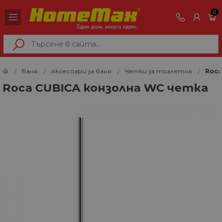
0
Баня
Аксесоари за баня
Четки за тоалетна
Roca
Roca CUBICA конзолна WC четка