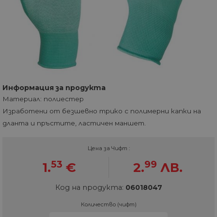
Информация за продукта
Материал: полиестер
Изработени от безшевно трико с полимерни капки на
дланта и пръстите, ластичен маншет.
Цена за Чифт :
53
99
1.
€
2.
ЛВ.
Код на продукта:
06018047
Количество (чифт)