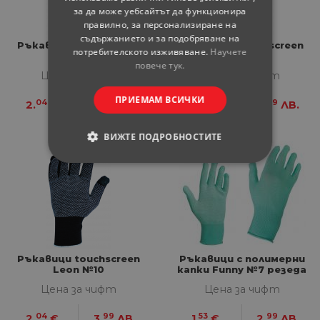
за да може уебсайтът да функционира
правилно, за персонализиране на
съдържанието и за подобряване на
Ръкавици touchscreen
Ръкавици touchscreen
потребителското изживяване.
Научете
Leon №8
Leon №9
повече тук.
Цена за чифт
Цена за чифт
ПРИЕМАМ ВСИЧКИ
04
99
04
99
2.
€
3.
ЛВ.
2.
€
3.
ЛВ.
ВИЖТЕ ПОДРОБНОСТИТЕ
СТРОГО НЕОБХОДИМИ
СТАТИСТИЧЕСКИ
МАРКЕТИНГOВИ
Ръкавици touchscreen
Ръкавици с полимерни
ФУНКЦИОНАЛНИ
Leon №10
капки Funny №7 резеда
Цена за чифт
Цена за чифт
НЕКЛАСИФИЦИРАНИ
04
99
53
99
2.
€
3.
ЛВ.
1.
€
2.
ЛВ.