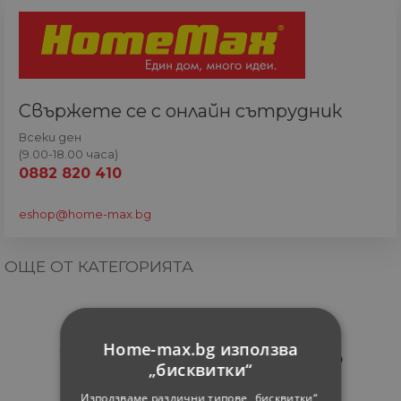
Свържете се с онлайн сътрудник
Всеки ден
(9.00-18.00 часа)
0882 820 410
eshop@home-max.bg
ОЩЕ ОТ КАТЕГОРИЯТА
Home-max.bg използва
„бисквитки“
Използваме различни типове „бисквитки“,