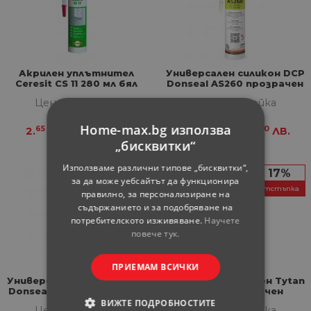
Акрилен уплътнител
Универсален силикон DCP
Ceresit CS 11 280 мл бял
Donseal AS260 прозрачен
260 мл
Цена за бройка
Цена за бройка
Home-max.bg използва
65
18
81
50
2.
€
5.
ЛВ.
2.
€
5.
ЛВ.
„бисквитки“
Използваме различни типове „бисквитки“,
17%
за да може уебсайтът да функционира
отстъпка
правилно, за персонализиране на
съдържанието и за подобряване на
потребителското изживяване.
Научете
повече тук.
ПРИЕМАМ ВСИЧКИ
Универсален силикон DCP
Санитарен силикон Tytan
Donseal AS260 бял 260 мл
280 мл прозрачен
ВИЖТЕ ПОДРОБНОСТИТЕ
Цена за бройка
Цена за бройка