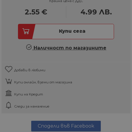
Крайна цена с ДДС
2.55
€
4.99
ЛВ.
Купи сега
Наличност по магазините
Добави в любими
Купи онлайн, вземи от магазина
Купи на Кредит
Следи за намаление
Сподели във Facebook