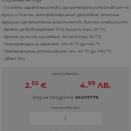
- Основни характеристики: дълготрайна устойчивост на
мухъл и плесен, антибактериално действие, отлична
адхезия, изключителна еластичност, висока стабилност
- Време за втвърдяване: 11-12 минути (при 25 °C)
- Време за пълно изсъхване: 24 часа (при 25 °C)
- Температура на нанасяне: от +5 °C до +40 °C
- Температурна устойчивост: от -40 °C до +150 °C
- Цвят: бял
Цена за бройка :
55
99
2.
€
4.
ЛВ.
Код на продукта:
04075776
Количество (бр.)