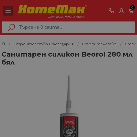
0
Строителство и железария
Строителство
Строи
Санитарен силикон Beorol 280 мл
бял