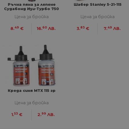
със
Ръчна пяна за лепене
Шабер Stanley 5-21-115
за
Судабонд Изи-Турбо 750
съ
мл
по
Цена за бройка
Цена за бройка
от
ра
по
49
60
83
49
8.
€
16.
ЛВ.
3.
€
7.
ЛВ.
на
по
ка
че
пр
се 
бъ
CookieScriptConsent
1 година
Та
CookieScript
се 
www.home-
ус
max.bg
Net
за
пр
за 
"б
Креда синя MTX 115 гр
по
Цена за бройка
53
99
1.
€
2.
ЛВ.
Доставчик
/
Валиден
Име
Описание
Домейн
Доставчик
Валиден
до
Име
Описание