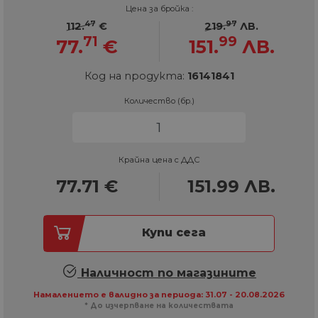
Цена за бройка :
47
97
112.
€
219.
ЛВ.
71
99
77.
€
151.
ЛВ.
Код на продукта:
16141841
Количество (бр.)
Крайна цена с ДДС
77.71
€
151.99
ЛВ.
Купи сега
Наличност по магазините
Намалението е валидно за периода: 31.07 - 20.08.2026
* До изчерпване на количествата