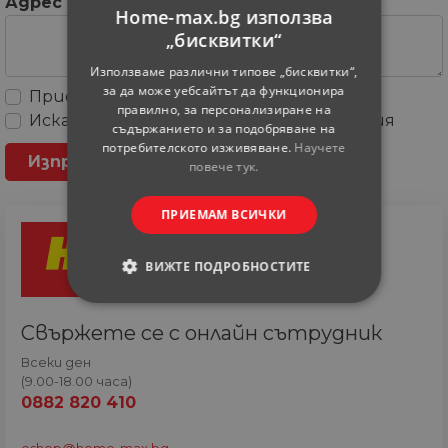
Адрес
Home-max.bg използва
„бисквитки“
Използваме различни типове „бисквитки“,
за да може уебсайтът да функционира
Приемам
Общите условия
правилно, за персонализиране на
Искам да получавам рекламни съобщения
съдържанието и за подобряване на
потребителското изживяване.
Научете
повече тук.
ПРИЕМАМ ВСИЧКИ
ВИЖТЕ ПОДРОБНОСТИТЕ
СТРОГО НЕОБХОДИМИ
Свържете се с онлайн сътрудник
СТАТИСТИЧЕСКИ
Всеки ден
(9.00-18.00 часа)
0882 820 410
МАРКЕТИНГOВИ