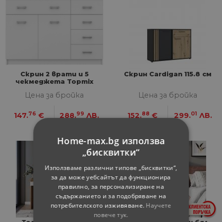
Скрин 2 врати и 5
Скрин Cardigan 115.8 см
чекмеджета Topmix
Цена за бройка
Цена за бройка
76
99
88
01
147.
€
288.
ЛВ.
152.
€
299.
ЛВ.
Home-max.bg използва
„бисквитки“
Използваме различни типове „бисквитки“,
за да може уебсайтът да функционира
правилно, за персонализиране на
съдържанието и за подобряване на
потребителското изживяване.
Научете
повече тук.