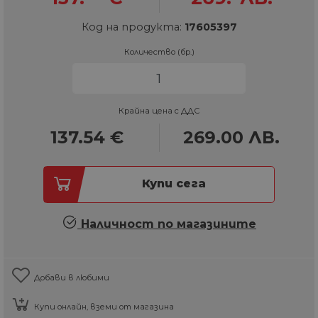
Код на продукта:
17605397
Количество (бр.)
Крайна цена с ДДС
137.54
€
269.00
ЛВ.
Купи сега
Наличност по магазините
Добави в любими
Купи онлайн, вземи от магазина