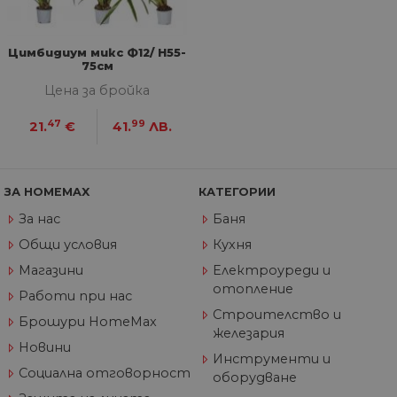
седмици
съ
съ
по
Google Privacy Policy
из
по
Цимбидиум микс Ф12/ H55-
тя
75см
вз
Цена за бройка
със
за
съ
47
99
21.
€
41.
ЛВ.
по
от
ра
по
на
по
ЗА HOMEMAX
КАТЕГОРИИ
ка
че
За нас
Баня
пр
се 
Общи условия
Кухня
бъ
Магазини
Електроуреди и
CookieScriptConsent
1 година
Та
CookieScript
отопление
се 
www.home-
Работи при нас
ус
max.bg
Строителство и
Net
Брошури HomeMax
за
железария
пр
Новини
за 
Инструменти и
"б
Социална отговорност
по
оборудване