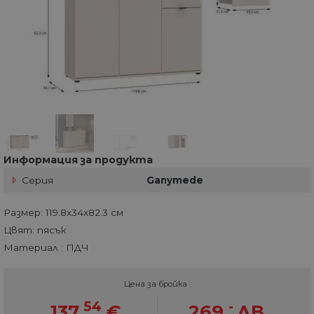
Информация за продукта
Серия
Ganymede
Размер: 119.8х34х82.3 см
Цвят: пясък
Материал : ПДЧ
Цена за бройка :
54
-
137.
€
269.
ЛВ.