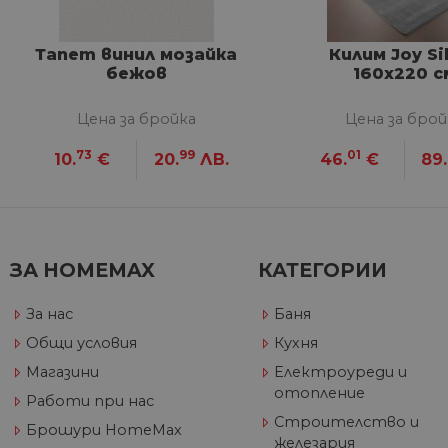
VISITOR_PRIVACY_METAD
Google Privacy Poli
Тапет винил мозайка
Килим Joy Si
бежов
160х220 с
CookieScriptConsent
Цена за бройка
Цена за брой
73
99
01
10.
€
20.
ЛВ.
46.
€
89.
Име
Дост
Име
Име
__Secure-ROLLOUT_TOKE
/
До
До
Име
До
__utmb
GeneralAppGenSession
Goog
ЗА HOMEMAX
КАТЕГОРИИ
YSC
LLC
Go
.hom
.y
max.
За нас
Баня
VISITOR_INFO1_LIVE
Go
.y
Общи условия
Кухня
Магазини
Електроуреди и
_ga_32J9YV418P
.hom
отопление
IDE
Go
Работи при нас
max.
.do
Строителство и
Брошури HomeMax
__utmc
Goog
железария