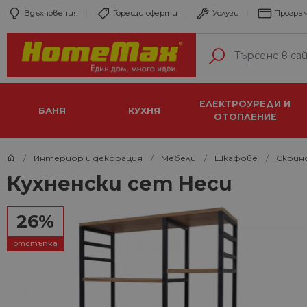
Вдъхновения
Горещи оферти
Услуги
Програм
ЕЛЕКТРОУРЕДИ И
БАНЯ
КУХНЯ
ОТОПЛЕНИЕ
Интериор и декорация
Мебели
Шкафове
Скрин
Кухненски сет Неси
26%
отстъпка