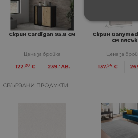
СТРОГО НЕОБХ
Скрин Cardigan 95.8 см
Скрин Ganymede
НЕКЛАСИФИЦИ
см пясък
Цена за бройка
Цена за брой
20
-
54
122.
€
239.
ЛВ.
137.
€
26
Строго не
Строго необходимите биск
акаунта. Уебсайтът не мож
СВЪРЗАНИ ПРОДУКТИ
Име
__cf_bm
G_ENABLED_IDPS