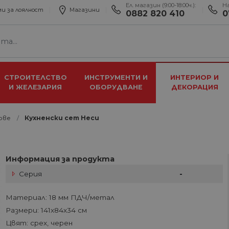
Ел. магазин (9:00-18:00ч.):
Н
и за лоялност
Магазини
0882 820 410
0
СТРОИТЕЛСТВО
ИНСТРУМЕНТИ И
ИНТЕРИОР И
И ЖЕЛЕЗАРИЯ
ОБОРУДВАНЕ
ДЕКОРАЦИЯ
ове
Кухненски сет Неси
Информация за продукта
Серия
-
Материал: 18 мм ПДЧ/метал
Размери: 141х84х34 см
Цвят: cрех, черен