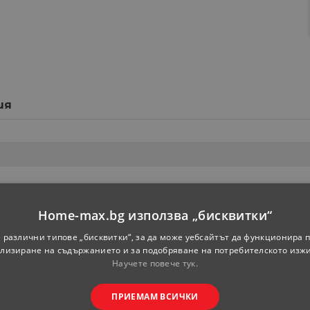
ия
Home-max.bg използва „бисквитки“
 различни типове „бисквитки“, за да може уебсайтът да функционира п
лизиране на съдържанието и за подобряване на потребителското изж
Научете повече тук.
ПРИЕМАМ ВСИЧКИ