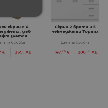
ФУНКЦИОНАЛНИ
си скрин с 4
Скрин 2 врати и 5
меджета, дъб
чекмеджета Topmix
афт златен
ена за бройка
Цена за бройка
4
-
76
99
€
269.
ЛВ.
147.
€
288.
ЛВ.
сифицирани
изане и управление на
между хората и ботовете.
лидни отчети за