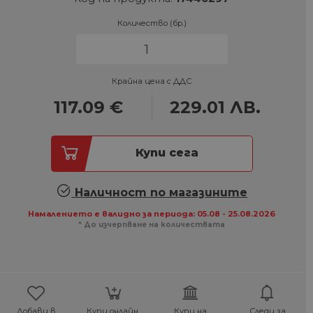
Количество (бр.)
Крайна цена с ДДС
117.09
€
229.01
ЛВ.
Купи сега
Наличност по магазините
Намалението е валидно за периода: 05.08 - 25.08.2026
* До изчерпване на количествата
Добави в
Купи онлайн,
Купи на
Следи за