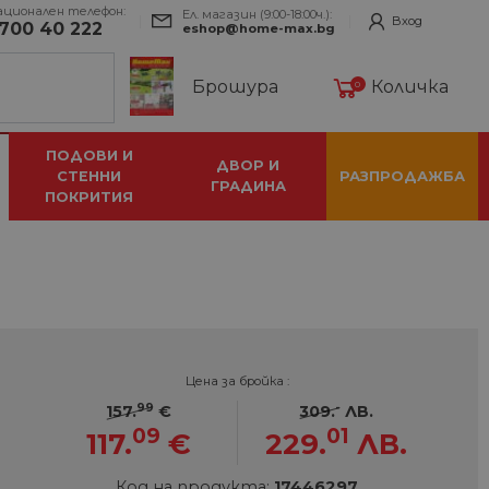
ационален телефон:
Ел. магазин (9:00-18:00ч.):
Вход
700 40 222
eshop@home-max.bg
Брошура
Количка
0
ПОДОВИ И
ДВОР И
СТЕННИ
РАЗПРОДАЖБА
ГРАДИНА
ПОКРИТИЯ
Цена за бройка :
99
-
157.
€
309.
ЛВ.
09
01
117.
€
229.
ЛВ.
Код на продукта:
17446297