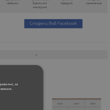
любими
вземи от
Кредит
намаление
магазина
Сподели във Facebook
-
равилно, за
ивяване.